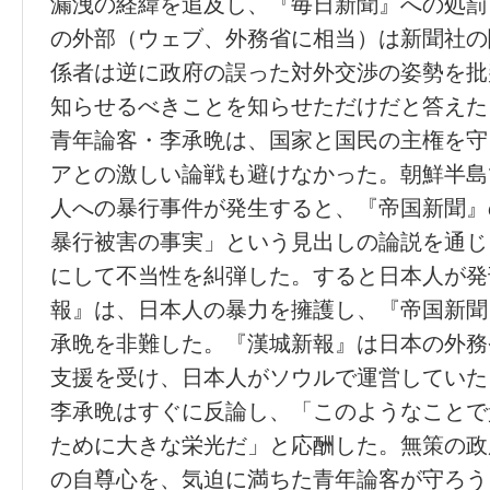
漏洩の経緯を追及し、『毎日新聞』への処罰
の外部（ウェブ、外務省に相当）は新聞社の
係者は逆に政府の誤った対外交渉の姿勢を批
知らせるべきことを知らせただけだと答えた
青年論客・李承晩は、国家と国民の主権を守
アとの激しい論戦も避けなかった。朝鮮半島
人への暴行事件が発生すると、『帝国新聞』
暴行被害の事実」という見出しの論説を通じ
にして不当性を糾弾した。すると日本人が発
報』は、日本人の暴力を擁護し、『帝国新聞
承晩を非難した。『漢城新報』は日本の外務
支援を受け、日本人がソウルで運営していた
李承晩はすぐに反論し、「このようなことで
ために大きな栄光だ」と応酬した。無策の政
の自尊心を、気迫に満ちた青年論客が守ろう