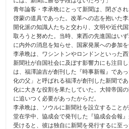
には、新聞に勝る手段はないだろう」
青年論客・李承晩にとって新聞は、閉ざされ
啓蒙の道具であった。改革への志を抱いた李
開化派の知識人たちと交わり、文明や近代国
取ろうと努めた。当時、東西の先進国はいず
に内外の消息を知らせ、国家発展への参加を
李承晩は、ワシントンやロンドンといった西
新聞社が自国社会に及ぼす影響力にも注目し
は、福澤諭吉が創刊した『時事新報』であっ
化の父」と呼ばれる福澤が創刊した新聞であ
化に大きな役割を果たしていた。大韓帝国の
に追いつく必要があったからだ。
李承晩は、ソウルに新聞社を設立することが
堂在学中、協成会で発刊した『協成会会報』
受けると、彼は独自に新聞を発行するに至っ