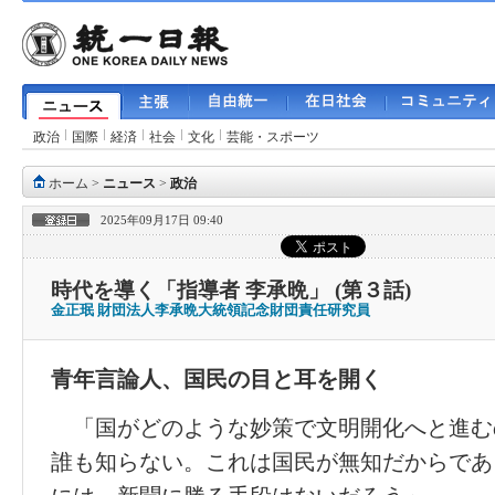
政治
国際
経済
社会
文化
芸能・スポーツ
ホーム
>
ニュース
>
政治
2025年09月17日 09:40
時代を導く「指導者 李承晩」 (第３話)
金正珉 財団法人李承晩大統領記念財団責任研究員
青年言論人、国民の目と耳を開く
「国がどのような妙策で文明開化へと進む
誰も知らない。これは国民が無知だからであ