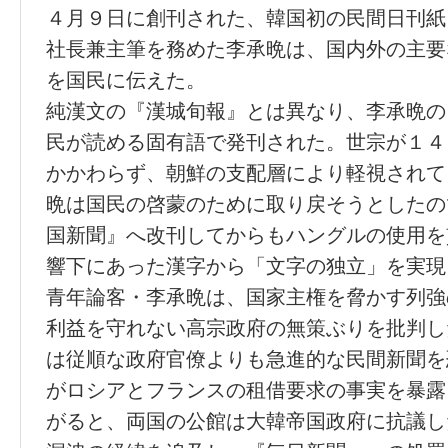
４月９日に創刊された、韓国初の民間日刊紙
社長兼主筆を務めた李承晩は、国内外の主要
を国民に伝えた。
純漢文の『漢城旬報』とは異なり、李承晩の
民が読める固有語で発刊された。世宗が１４
かかわらず、朝鮮の支配層により軽視されて
晩は国民の啓蒙のために取り戻そうとしたの
国新聞』へ改刊してからもハングルの使用を
響下にあった漢字から「文字の独立」を
青年論客・李承晩は、国家主権を脅かす列強
利益を守れない高宗政府の無策ぶりを批判し
は従順な政府官僚よりも急進的な民間新聞を
がロシアとフランスの租借要求の事実を暴露
がると、両国の公館は大韓帝国政府に抗議し