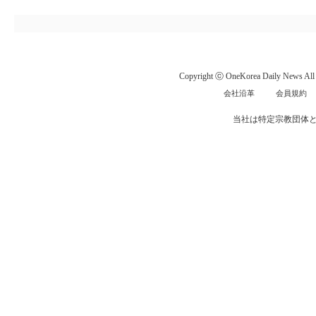
Copyright ⓒ OneKorea Daily News All r
会社沿革
会員規約
当社は特定宗教団体