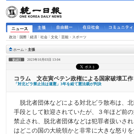
政治
国際
経済
社会
文化
芸能・スポーツ
ホーム
>
主張
2023年10月03日 13:04
コラム 文在寅ペテン政権による国家破壊工作
「対北ビラ禁止法は違憲」3年を経て憲法裁が判決
脱北者団体などによる対北ビラ散布は、北
手段として歓迎されていたが、３年ほど前の
禁止され、脱北者団体などは犯罪者扱いされ
はどこの国の大統領かと非常に大きな怒りを