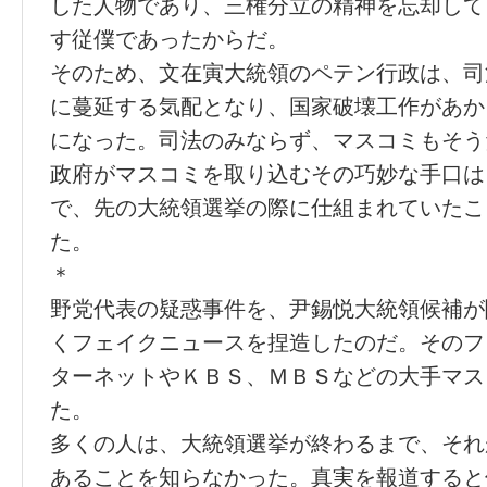
した人物であり、三権分立の精神を忘却して
す従僕であったからだ。
そのため、文在寅大統領のペテン行政は、司
に蔓延する気配となり、国家破壊工作があか
になった。司法のみならず、マスコミもそう
政府がマスコミを取り込むその巧妙な手口は
で、先の大統領選挙の際に仕組まれていたこ
た。
＊
野党代表の疑惑事件を、尹錫悦大統領候補が
くフェイクニュースを捏造したのだ。そのフ
ターネットやＫＢＳ、ＭＢＳなどの大手マス
た。
多くの人は、大統領選挙が終わるまで、それ
あることを知らなかった。真実を報道すると