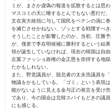
ミが、まさか虚偽の報道を拡散するとは思わ
マスコミの天に唾するとんでもない悪行だ。
文在寅大統領に与して国民をペテンの渦に巻
を滅亡させかねない、ゾッとする戦慄すべき
そうしたことが影響したのか、当初、圧勝予
が、僅差で李在明候補に勝利するという結果
領が誕生していなければ、現在の韓国は自由
左翼ファッショ政権の金正恩を崇拝する地獄
たかもしれない。
また、野党議員が、脱北者の太永浩議員を「
物議をかもしている。「ゴミ」という表現は
能がないように見える金与正の発言を受け売
であり、今の国会は北韓スパイもどきの議員
にも感じる。