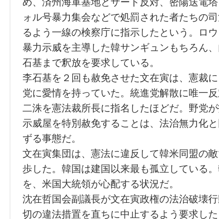
め、済州海軍基地とサード反対、密陽送電塔
ォル号暴力集会などで処罰された者たちの司
るよう一線の検察庁に指示したという。ロウ
暴力示威を主導した韓サンギュンもちろん、
石基まで釈放を要求している。
李石基を２回も赦免させた文在寅は、憲裁に
党に愛情を持っていた。統進党解散に唯一反
二洙を憲法裁所長に指名したほどだ。野党が
示威屋を特別赦免することは、法治無力化と
ずる事態だ。
文在寅集団は、憲法に違反して韓米同盟の敵
歩した。韓国は建国以来最も孤立している。
を、米国大統領が心配する状況だ。
沈在哲国会副議長が文在寅政権の法治破壊行
切の違法措置を直ちに中止するよう要求した