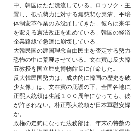
中、韓国はただ漂流している。ロウソク・主
置し、抵抗勢力に対する無慈悲な粛清、平壌
体制変革作業のみ没頭してきた。彼らは来年
を変える憲法改正を進めている。韓国の経済
企業路線で急速に崩壊している。
大韓民国の建国理念自由民主を否定する勢力
恐怖の中に荒廃させている。文在寅は反大韓
五教授を国立歴史博物館長に任命した。
反大韓民国勢力は、成功的に韓国の歴史を破
少女像」は、文在寅の庇護の下、全国各地に
正熙大統領は生誕１００周年になっても、彼
が許されない。朴正熙大統領が日本軍慰安婦
か。
政権の走狗になった法務部は、年末の特赦の