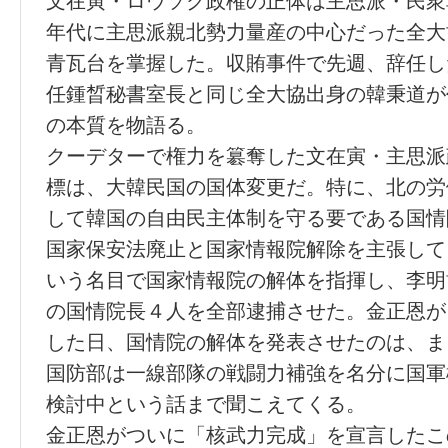
文在寅・ロウソク政権の正体は主思派・民衆
年代に主思派親北勢力量産の中心だった全大
青瓦台を掌握した。収賄事件で先週、辞任し
任鍾晳秘書室長と同じ全大協出身の韓秉道が
の本質を物語る。
クーデターで権力を簒奪した文在寅・主思派
標は、大韓民国の国体変更だ。特に、北の労
して韓国の自由民主体制を守る要である国情
国家保安法廃止と国家情報院解除を主張して
いう名目で国家情報院の解体を指揮し、李明
の国情院長４人を全部逮捕させた。金正恩が
した日、国情院の解体を発表させたのは、ま
国防部は一線部隊の戦闘力補強を名分に国軍
検討中という話まで聞こえてくる。
金正恩がついに「核武力完成」を宣言したこ