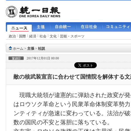
政治
国際
経済
社会
文化
芸能・スポーツ
ホーム
>
主張
>
社説
2017年12月01日 00:00
敵の核武装宣言に合わせて国情院を解体する文
現職大統領が違憲的に弾劾された政変が発
はロウソク革命という民衆革命体制変革勢力
ンティティが急速に変わっている。法治が破
数の国民の不安と落胆に落ちている。