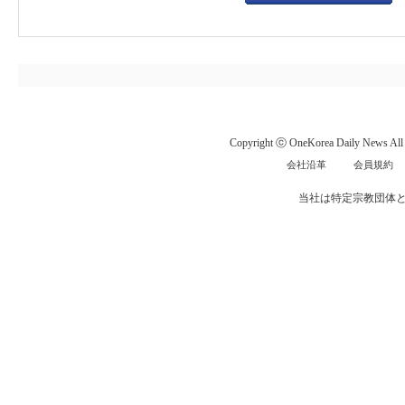
Copyright ⓒ OneKorea Daily News All r
会社沿革
会員規約
当社は特定宗教団体