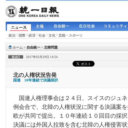
政治
国際
経済
社会
文化
芸能・スポーツ
ホーム
>
自由統一
>
北韓問題
2017年03月29日 14:54
北の人権状況告発
国連 10年連続で決議採択
国連人権理事会は２４日、スイスのジュネ
例会合で、北韓の人権状況に関する決議案を
欧が共同で提出。１０年連続１０回目の採択
決議には外国人拉致を含む北韓の人権侵害状