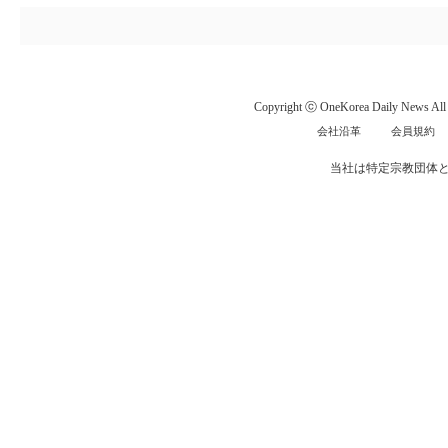
Copyright ⓒ OneKorea Daily News All r
会社沿革
会員規約
当社は特定宗教団体