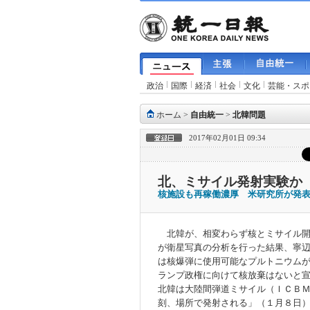
政治
国際
経済
社会
文化
芸能・スポ
ホーム
>
自由統一
>
北韓問題
2017年02月01日 09:34
北、ミサイル発射実験か
核施設も再稼働濃厚 米研究所が発
北韓が、相変わらず核とミサイル開
が衛星写真の分析を行った結果、寧
は核爆弾に使用可能なプルトニウム
ランプ政権に向けて核放棄はないと
北韓は大陸間弾道ミサイル（ＩＣＢ
刻、場所で発射される」（１月８日