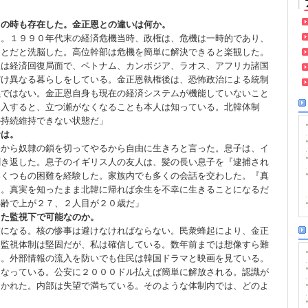
日の時も存在した。金正恩との違いは何か。
た。１９９０年代末の経済危機当時、政権は、危機は一時的であり、
ことだと洗脳した。高位幹部は危機を簡単に解決できると楽観した。
欧は経済回復局面で、ベトナム、カンボジア、ラオス、アフリカ諸国
だけ異なる暮らしをしている。金正恩執権後は、恐怖政治による統制
義ではない。金正恩自身も現在の経済システムが機能していないこと
導入すると、立つ瀬がなくなることも本人は知っている。北韓体制
か持続維持できない状態だ」
活は。
今から奴隷の鎖を切ってやるから自由に生きろと言った。息子は、イ
聞き返した。息子のイギリス人の友人は、髪の長い息子を『逮捕され
いくつもの困難を経験した。家族内でも多くの会話を交わした。『真
た。真実を知ったまま北韓に帰れば余生を不幸に生きることになるだ
年齢で上が２７、２人目が２０歳だ」
した監視下で可能なのか。
灰になる。核の惨事は避けなければならない。民衆蜂起により、金正
。監視体制は堅固だが、私は確信している。数年前までは想像すら難
る。外部情報の流入を防いでも住民は韓国ドラマと映画を見ている。
となっている。公安に２０００ドル払えば簡単に解放される。認識が
開かれた。内部は失望で満ちている。そのような体制内では、どのよ