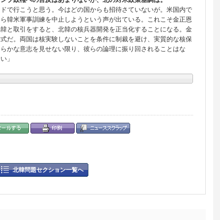
ンドで行こうと思う。今はどの国からも招待さていないが。米国内で
なら韓米軍事訓練を中止しようという声が出ている。これこそ金正恩
北韓と取引をすると、北韓の核兵器開発を正当化することになる。金
方式だ。両国は核実験しないことを条件に制裁を避け、実質的な核保
明らかな意志を見せない限り、彼らの論理に振り回されることはな
ない」
北韓問題セクション一覧へ