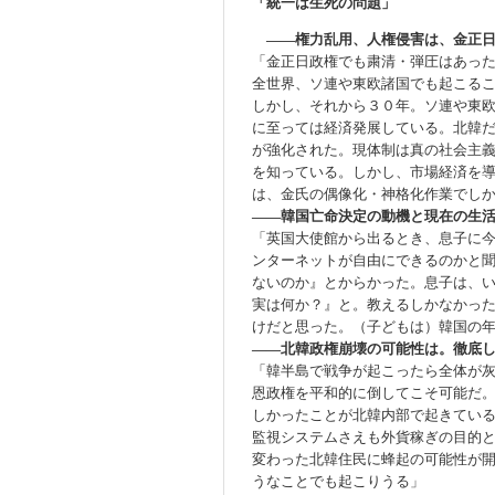
「統一は生死の問題」
――権力乱用、人権侵害は、金正
「金正日政権でも粛清・弾圧はあっ
全世界、ソ連や東欧諸国でも起こる
しかし、それから３０年。ソ連や東
に至っては経済発展している。北韓
が強化された。現体制は真の社会主
を知っている。しかし、市場経済を
は、金氏の偶像化・神格化作業でし
――韓国亡命決定の動機と現在の生
「英国大使館から出るとき、息子に
ンターネットが自由にできるのかと
ないのか』とからかった。息子は、
実は何か？』と。教えるしかなかっ
けだと思った。（子どもは）韓国の
――北韓政権崩壊の可能性は。徹底
「韓半島で戦争が起こったら全体が
恩政権を平和的に倒してこそ可能だ
しかったことが北韓内部で起きてい
監視システムさえも外貨稼ぎの目的
変わった北韓住民に蜂起の可能性が
うなことでも起こりうる」