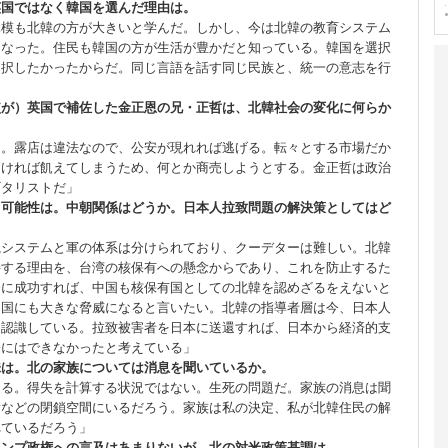
英国ではなく韓国を選んだ理由は。
規模も北韓の方が大きいと学んだ。しかし、今は北韓の教育システム
くなった。住民も韓国の方が生活が豊かだと知っている。韓国を選択
選択したかったからだ。同じ言語を話す同じ民族と、統一の意志を行
使が）英国で補佐した金正恩の兄・正哲は、北韓社会の変化に何らか
る。露店は違法なので、公安が現れれば逃げる。転々とする市場だか
なければ飢えてしまうため、何とか商売しようとする。金正哲は政治
ギタリストだ」
る可能性は。中朝関係はどうか。日本人拉致問題の解決策としてはど
視システムと軍の体系は分けられており、クーデターは難しい。北韓
持する理由を、台湾の核保有への懸念からであり、これを防止するた
発に成功すれば、中国も核保有国としての北韓を認めざるをえないと
中国にも大きな脅威になると言いたい。北韓の指導者層は今、日本人
と認識している。拉致被害者を日本に送還すれば、日本から経済的支
際にはできなかったと考えている」
味は。北の家族については消息を聞いているか。
なる。得失を計算する状況ではない。生死の問題だ。家族の消息は聞
所などの閉鎖空間にいるだろう。家族は私の決定、私が北韓住民の解
れているだろう」
ランプ政権への言及はあまりないが、北の対米政策基調は。