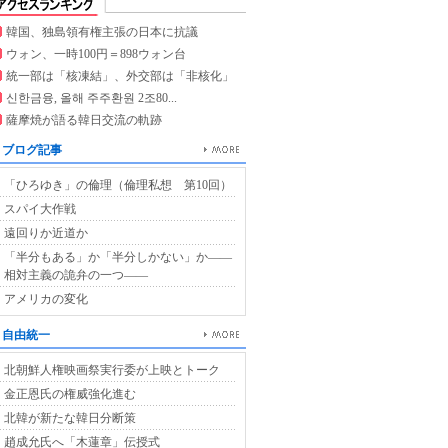
韓国、独島領有権主張の日本に抗議
ウォン、一時100円＝898ウォン台
統一部は「核凍結」、外交部は「非核化」
신한금융, 올해 주주환원 2조80...
薩摩焼が語る韓日交流の軌跡
ブログ記事
「ひろゆき」の倫理（倫理私想 第10回）
スパイ大作戦
遠回りか近道か
「半分もある」か「半分しかない」か――
相対主義の詭弁の一つ――
アメリカの変化
自由統一
北朝鮮人権映画祭実行委が上映とトーク
金正恩氏の権威強化進む
北韓が新たな韓日分断策
趙成允氏へ「木蓮章」伝授式