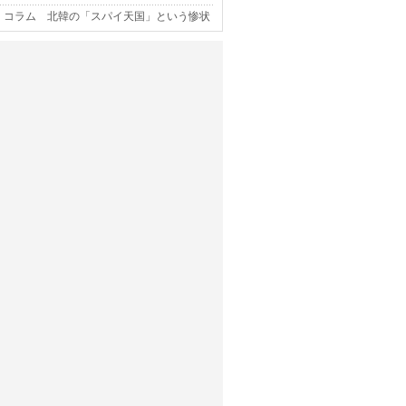
コラム 北韓の「スパイ天国」という惨状