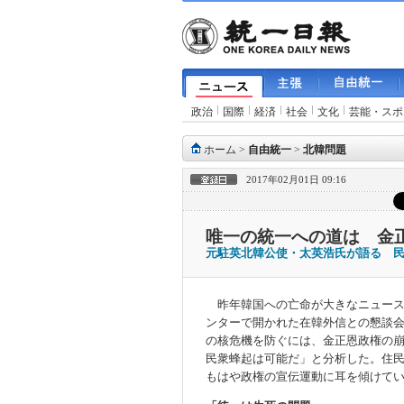
政治
国際
経済
社会
文化
芸能・スポ
ホーム
>
自由統一
>
北韓問題
2017年02月01日 09:16
唯一の統一への道は 金
元駐英北韓公使・太英浩氏が語る 
昨年韓国への亡命が大きなニュース
ンターで開かれた在韓外信との懇談
の核危機を防ぐには、金正恩政権の
民衆蜂起は可能だ」と分析した。住
もはや政権の宣伝運動に耳を傾けて