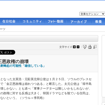
ーツ
文字サイズ
正恩政権の崩壊
民衆蜂起の可能性「確信している」
となった太英浩・元駐英北韓公使は１月２５日、ソウルのプレスセ
会で「金正恩政権は崩れつつある」と断言した。太元公使は「韓半島
崩壊しかない」とも述べ「軍事クーデターは難しいかもしれないが、
民の政権に対する反感は大きく、韓国ドラマなどを観ている住民は、
いないという。（ソウル＝李民晧）