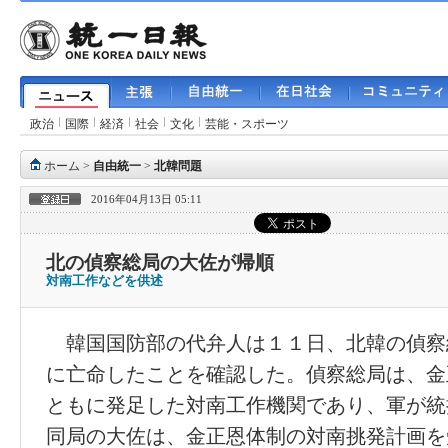
政治
国際
経済
社会
文化
芸能・スポーツ
ホーム
>
自由統一
>
北韓問題
2016年04月13日 05:11
北の偵察総局の大佐が帰順
対南工作などを供述
韓国国防部の代弁人は１１日、北韓の偵察
に亡命したことを確認した。偵察総局は、金
ともに発足した対南工作機関であり、軍が統
同局の大佐は、金正恩体制の対南挑発計画を