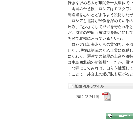
行きを求める人が年間数千人単位で
両国の合意後、ロシアはモスクワに
制送還を思いとどまるよう説得した
ロシアと北韓が関係を深めているの
込み、労少なくして成果を得られる
だ。原油の密輸も羅津港を舞台にし
を経て北韓に入っているという。
ロシアは沿海州からの貨物を、不凍
いた。現在は制裁のため正常に稼動
にかわり、羅津での貿易の土台を維
は半島西北端の新義州だったが、羅
北韓にしてみれば、自らを擁護して
くことで、外交上の選択肢も広がる
2016-03-24 1面