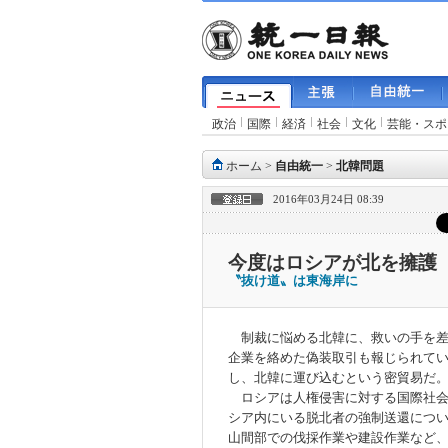
政治
国際
経済
社会
文化
芸能・スポ
ホーム
>
自由統一
>
北韓問題
2016年03月24日 08:39
今度はロシアが北を擁護
〝抜け道〟は東海岸に
制裁に悩める北韓に、救いの手を差
企業を絡めた偽装取引も報じられて
し、北韓に運び込むという密貿易だ
ロシアは人権侵害に対する国際社会
シア内にいる脱北者の強制送還につ
山間部での伐採作業や建設作業など