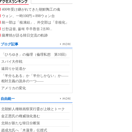
400年受け継がれてきた朝鮮陶工の魂
ウォン、一時100円＝898ウォン台
統一部は「核凍結」、外交部は「非核化」
신한금융, 올해 주주환원 2조80...
薩摩焼が語る韓日交流の軌跡
ブログ記事
「ひろゆき」の倫理（倫理私想 第10回）
スパイ大作戦
遠回りか近道か
「半分もある」か「半分しかない」か――
相対主義の詭弁の一つ――
アメリカの変化
自由統一
北朝鮮人権映画祭実行委が上映とトーク
金正恩氏の権威強化進む
北韓が新たな韓日分断策
趙成允氏へ「木蓮章」伝授式