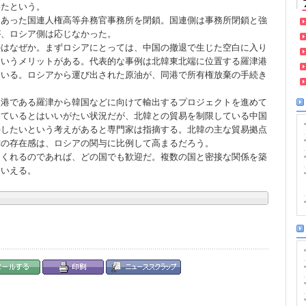
いたという。
あった国連人権高等弁務官事務所を閉鎖。国連側は事務所閉鎖と強
が、ロシア側は応じなかった。
はなぜか。まずロシアにとっては、中国の撤退で生じた空白に入り
というメリットがある。代表的な事例は北韓東北端に位置する羅津港
ている。ロシアから運び出された原油が、同港で所有権放棄の手続き
港である羅津から韓国などに向けて輸出するプロジェクトを進めて
しているとはいいがたい状況だが、北韓との貿易を制限している中国
持したいという考えがあると専門家は指摘する。北韓の主な貿易拠点
津の存在感は、ロシアの関与に比例して高まるだろう。
くれるのであれば、どの国でも歓迎だ。複数の国と密接な関係を築
といえる。