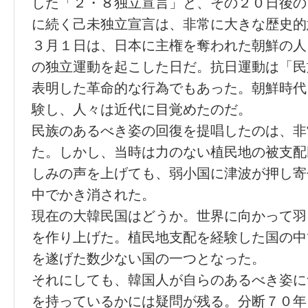
した「２・８独立宣言」と、その２０日後の
に続く己未独立宣言は、非常に大きな歴史的
３月１日は、日本に主権を奪われた朝鮮の人
の独立運動を起こした日だ。抗日運動は「民
表明した革命的な行為でもあった。朝鮮時代
験し、人々は近代に目覚めたのだ。
民族のあるべき姿の回復を提唱したのは、非
た。しかし、当時は力のない植民地の被支配
しみの声を上げても、弱小国に津波が押し寄
中でかき消された。
現在の大韓民国はどうか。世界に向かって羽
を作り上げた。植民地支配を経験した国の中
を遂げた数少ない国の一つとなった。
それにしても、韓国人が自らのあるべき姿に
を持っているかには疑問が残る。分断７０年