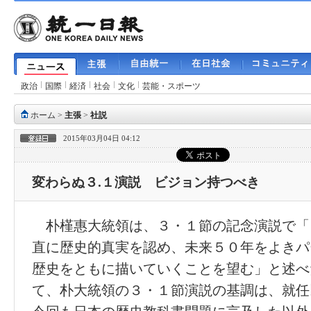
政治
国際
経済
社会
文化
芸能・スポーツ
ホーム
>
主張
>
社説
2015年03月04日 04:12
変わらぬ３.１演説 ビジョン持つべき
朴槿惠大統領は、３・１節の記念演説で「
直に歴史的真実を認め、未来５０年をよきパ
歴史をともに描いていくことを望む」と述べ
て、朴大統領の３・１節演説の基調は、就任