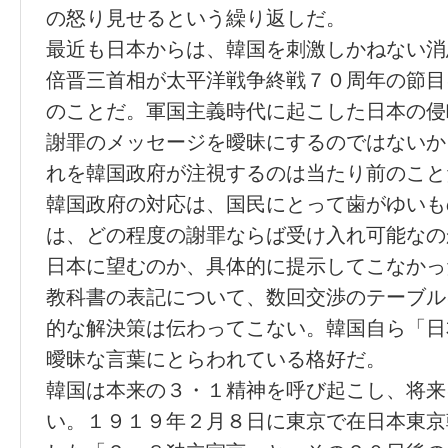
の怒り見せるという繰り返しだ。
最近も日本からは、韓国を刺激しかねない消
倍晋三首相が太平洋戦争終戦７０周年の節目
のことだ。軍国主義時代に起こした日本の侵
謝罪のメッセージを曖昧にするのではないか
れを韓国政府が注視するのは当たり前のこと
韓国政府の対応は、国民にとって歯がゆいも
は、どの程度の謝罪ならば受け入れ可能なの
日本に望むのか、具体的に提示してこなかっ
教科書の表記について、数回交渉のテーブル
的な解決策は伝わってこない。韓国自ら「日
曖昧な言葉にとらわれている格好だ。
韓国は本来の３・１精神を呼び起こし、将来
い。１９１９年２月８日に東京で在日本東京