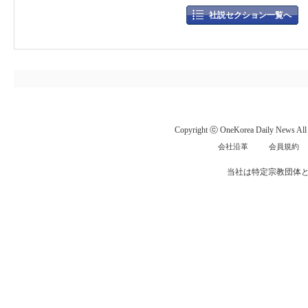
社説セクション一覧へ
Copyright ⓒ OneKorea Daily News All r
会社沿革
会員規約
当社は特定宗教団体