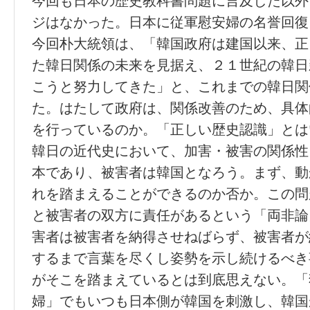
今回も日本の歴史教科書問題に言及した以外
ジはなかった。日本に従軍慰安婦の名誉回復
今回朴大統領は、「韓国政府は建国以来、正
た韓日関係の未来を見据え、２１世紀の韓日
こうと努力してきた」と、これまでの韓日関
た。はたして政府は、関係改善のため、具体
を行っているのか。「正しい歴史認識」とは
韓日の近代史において、加害・被害の関係性
本であり、被害者は韓国となろう。まず、動
れを踏まえることができるのか否か。この問
と被害者の双方に責任があるという「両非論
害者は被害者を納得させねばらず、被害者が
するまで言葉を尽くし姿勢を示し続けるべき
がそこを踏まえているとは到底思えない。「
婦」でもいつも日本側が韓国を刺激し、韓国