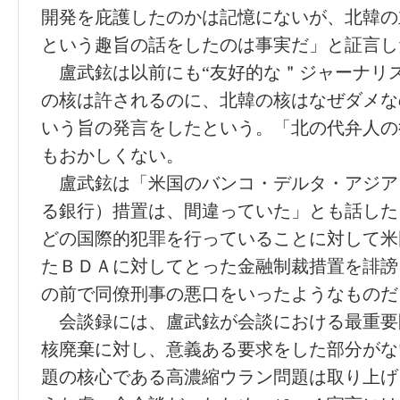
開発を庇護したのかは記憶にないが、北韓の
という趣旨の話をしたのは事実だ」と証言し
盧武鉉は以前にも“友好的な＂ジャーナリ
の核は許されるのに、北韓の核はなぜダメな
いう旨の発言をしたという。「北の代弁人の
もおかしくない。
盧武鉉は「米国のバンコ・デルタ・アジア
る銀行）措置は、間違っていた」とも話した
どの国際的犯罪を行っていることに対して米
たＢＤＡに対してとった金融制裁措置を誹謗
の前で同僚刑事の悪口をいったようなものだ
会談録には、盧武鉉が会談における最重要
核廃棄に対し、意義ある要求をした部分がな
題の核心である高濃縮ウラン問題は取り上げ