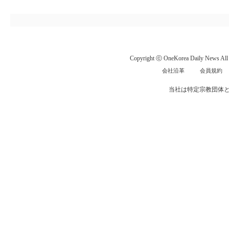
Copyright ⓒ OneKorea Daily News All r
会社沿革
会員規約
当社は特定宗教団体