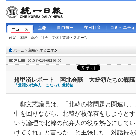
政治
国際
経済
社会
文化
芸能・スポーツ
ホーム
>
主張
>
オピニオン
2013年02月06日 00:00
趙甲済レポート 南北会談 大統領たちの謀議
「北韓の代弁人」になった盧武鉉
鄭文憲議員は、「北韓の核問題と関連し、
中を回りながら、北韓が核保有をしようとす
いう論理で北韓の代弁人の役を熱心にしてい
けてくれ』と言った」と主張した。対話録を