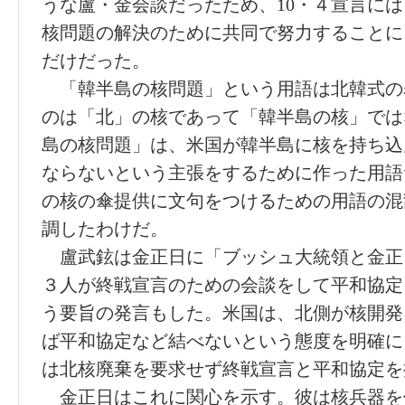
うな盧・金会談だったため、10・４宣言に
核問題の解決のために共同で努力することに
だけだった。
「韓半島の核問題」という用語は北韓式の
のは「北」の核であって「韓半島の核」では
島の核問題」は、米国が韓半島に核を持ち込
ならないという主張をするために作った用語
の核の傘提供に文句をつけるための用語の混
調したわけだ。
盧武鉉は金正日に「ブッシュ大統領と金正
３人が終戦宣言のための会談をして平和協定
う要旨の発言もした。米国は、北側が核開発
ば平和協定など結べないという態度を明確に
は北核廃棄を要求せず終戦宣言と平和協定を
金正日はこれに関心を示す。彼は核兵器を