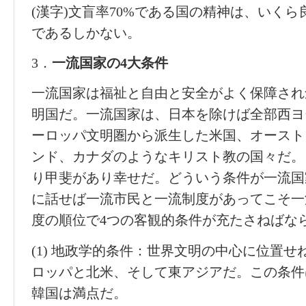
(漢字)文盲率70%である国の精神は、いくら
であるしかない。
3．
一流
国家
の
4
大
条件
一流国家は福祉と自由と安全がよく保障され
明国だ。一流国家は、日本を除けば全部西ヨ
ーロッパ文明圏から派生した米国、オースト
ンド、カナダのようなキリスト教の国々だ。
り甲斐があり幸せだ。どういう条件が一流国
に話せば一流市民と一流制度があってこそ一
度の順位で4つの客観的条件が充たさねばな
(1) 地政学的条件：世界文明の中心に位置
ロッパと北米、そして東アジアだ。この条件
韓国は満点だ。