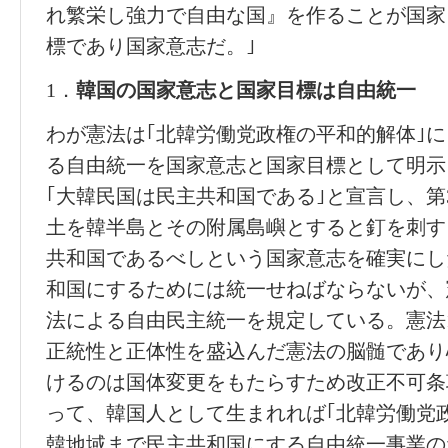
れ繁栄し強力で自由な国』を作ることが国家
標であり国家意志だ。｣
1．
韓
国
の
国家意志
と
国家目標
は
自由統一
わが憲法は｢北韓労働党政権の平和的解体｣に
る自由統一を国家意志と国家目標として明示
｢大韓民国は民主共和国である｣と宣言し、第
土を韓半島とその附属島嶼とすると釘を刺す
共和国であるべしという国家意志を確実にし
和国にするためには統一せねばならないが、
法による自由民主統一を規定している。憲法1
正統性と正体性を盛込んだ憲法の脳髄であり
けるのは国体変更をもたらすため改正不可条
って、韓国人として生まれれば｢北韓労働党
韓地域まで民主共和国にする自由統一事業の