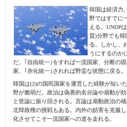
韓国は経済力
野ではすでに
える。UNDP
質)分野でも
る。しかし、
うにするのか
だ。｢自由統一｣をすれば一流国家、分断の固
家、｢赤化統一｣されれば野蛮な状態に戻る。
韓国は(2)の国民国家を運営した経験が短い
野が脆弱だ。政治は偽善的名分論や扇動が効
と世論に振り回される。言論は扇動政治の補
北韓政権の挑戦もある。内外の妨害を克服し
化させてこそ一流国家への道を走れる。