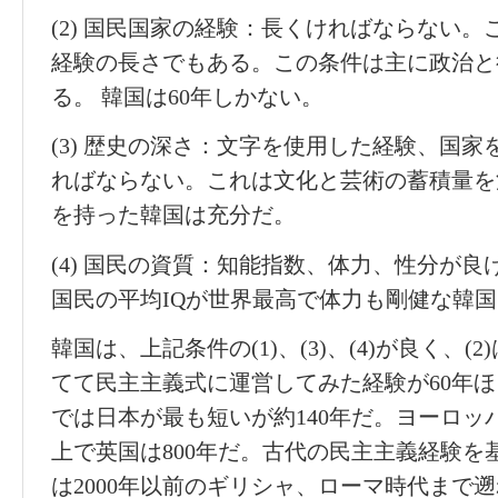
(2) 国民国家の経験：長くければならない
経験の長さでもある。この条件は主に政治と
る。 韓国は60年しかない。
(3) 歴史の深さ：文字を使用した経験、国
ればならない。これは文化と芸術の蓄積量を決
を持った韓国は充分だ。
(4) 国民の資質：知能指数、体力、性分が
国民の平均IQが世界最高で体力も剛健な韓
韓国は、上記条件の(1)、(3)、(4)が良く、
てて民主主義式に運営してみた経験が60年
では日本が最も短いが約140年だ。ヨーロッパ
上で英国は800年だ。古代の民主主義経験を
は2000年以前のギリシャ、ローマ時代まで