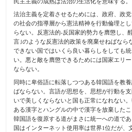
民主主義の成熟は法治の生活化を意味する。
法治主義を定着させるためには、政府、政党
の社会の指導層から憲法精神を行動倫理とし
らない。反憲法的-反国家的勢力を膺懲し、醇化
言｣のような反憲法的政策を廃棄せねばなら
できない国ではいくら良い暮らしをしても統
い。悪と敵を膺懲できるためには国家エリー
ならない。
同時に卑俗語に転落しつつある韓国語を教養
ばならない。言語が思想を、思想が行動を支
いで美しくならないと国も正常になれない。
ある漢字とハングルの中で漢字を放棄したこ
韓国語を復原する道がまさに統一への道であ
国はインターネット使用率は世界1位だが、