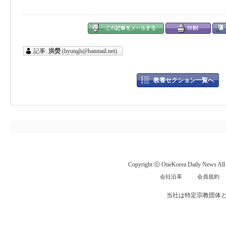
記事:
洪熒
(hyungh@hanmail.net)
教養セクション一覧へ
Copyright ⓒ OneKorea Daily News All r
会社沿革
会員規約
当社は特定宗教団体