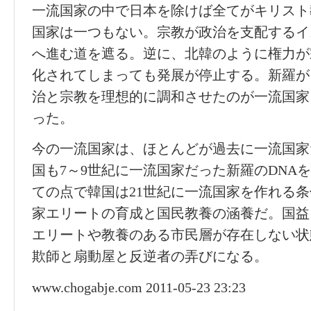
一流国家の中で日本を除けば全てがキリスト
国家は一つもない。宗教が政治を支配するイ
へ進む道を遮る。逆に、北韓のように権力が
化されてしまっても発展が停止する。新羅が
治と宗教を理想的に調和させたのが一流国家
った。
今の一流国家は、ほとんどが過去に一流国家
国も7～9世紀に一流国家だった新羅のDNA
ての点で韓国は21世紀に一流国家を作れる
家エリートの育成と国民教養の涵養だ。国益
エリートや教養のある市民層が存在しない状
欺師と扇動屋と反逆者の弄びになる。
www.chogabje.com
2011-05-23 23:23