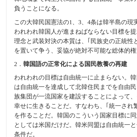
負うことになる。
この大韓民国憲法の1、3、4条は韓半島の現
われわれ韓国人が進まねばならない目標を提
理念と武装対決の本質は、｢民族史の正統性
を置いて争う、妥協が絶対不可能な総体的権
2．
韓
国語の正常化
による
国民教養の再建
われわれの目標は自由統一に止まらない。韓
は自由統一を達成して北韓住民までを自由民に
族集団が一流国家を建設することによって、
幸せに生きることだ。すなわち、｢統一され
を作ることだ。韓国のこういう国家目標に同
としては米国だけだ。韓米同盟は自由統一と
条件だ。