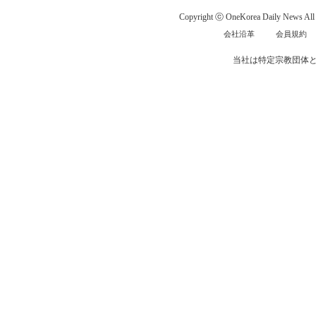
Copyright ⓒ OneKorea Daily News All r
会社沿革
会員規約
当社は特定宗教団体