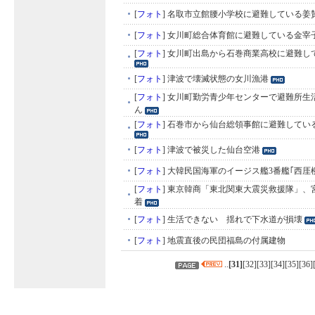
[
フォト
]
名取市立館腰小学校に避難している姜
[
フォト
]
女川町総合体育館に避難している金宰
[
フォト
]
女川町出島から石巻商業高校に避難し
[
フォト
]
津波で壊滅状態の女川漁港
[
フォト
]
女川町勤労青少年センターで避難所生
ん
[
フォト
]
石巻市から仙台総領事館に避難してい
[
フォト
]
津波で被災した仙台空港
[
フォト
]
大韓民国海軍のイージス艦3番艦｢西厓
[
フォト
]
東京韓商「東北関東大震災救援隊」、
着
[
フォト
]
生活できない 揺れで下水道が損壊
[
フォト
]
地震直後の民団福島の付属建物
..
[
31
]
[
32
][
33
][
34
][
35
][
36
]