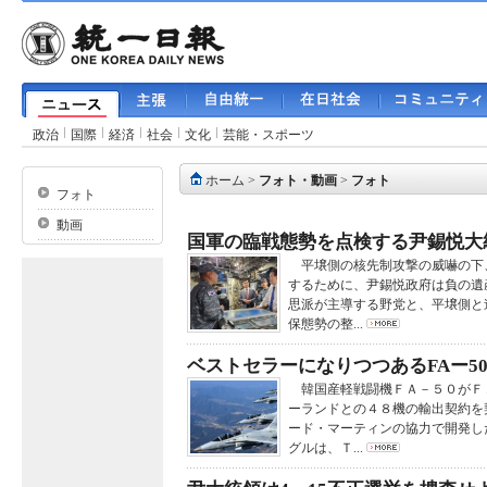
政治
国際
経済
社会
文化
芸能・スポーツ
ホーム
>
フォト・動画
>
フォト
フォト
動画
国軍の臨戦態勢を点検する尹錫悦大
平壌側の核先制攻撃の威嚇の下
するために、尹錫悦政府は負の遺
思派が主導する野党と、平壌側と
保態勢の整...
ベストセラーになりつつあるFAー5
韓国産軽戦闘機ＦＡ－５０がＦ
ーランドとの４８機の輸出契約を
ード・マーティンの協力で開発し
グルは、Ｔ...