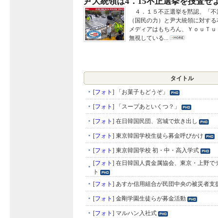
尹大統領は4．15不正選挙を捜査せ
４．１５不正選挙を黙認、「不
（国民の力）と尹大統領に対する
メディアはもちろん、ＹｏｕＴｕ
無視している...
タイトル
[
フォト
]
「お菓子もどうぞ」
[
フォト
]
「スープあといくつ？」
[
フォト
]
在日韓国民団、宮城で炊き出し
[
フォト
]
東京韓国学校生徒ら募金呼びかけ
[
フォト
]
東京韓国学校 初・中・高入学式
[
フォト
]
在日韓国人貴金属協会、東京・上野で
ト
[
フォト
]
あすか信用組合が民団中央の被災者支
[
フォト
]
金剛学園生徒らが募金活動
[
フォト
]
マルハン入社式