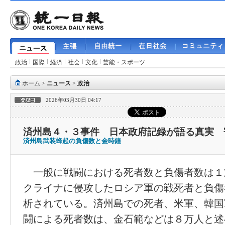
政治
国際
経済
社会
文化
芸能・スポーツ
ホーム
>
ニュース
>
政治
2026年03月30日 04:17
済州島４・３事件 日本政府記録が語る真実 
済州島武装蜂起の負傷数と金時鐘
一般に戦闘における死者数と負傷者数は１
クライナに侵攻したロシア軍の戦死者と負傷
析されている。済州島での死者、米軍、韓国
闘による死者数は、金石範などは８万人と述