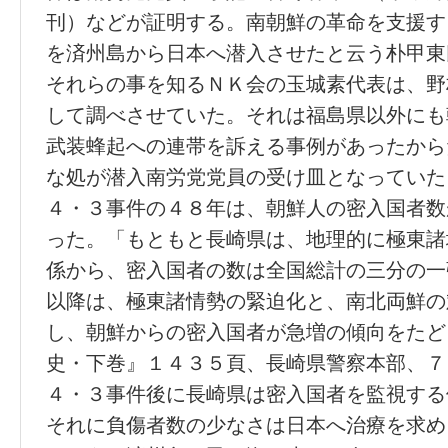
刊）などが証明する。南朝鮮の革命を支援す
を済州島から日本へ潜入させたと云う朴甲東
それらの事を知るＮＫ会の玉城素代表は、野
して調べさせていた。それは福島県以外にも
武装蜂起への連帯を訴える事例があったから
な処が潜入南労党党員の受け皿となっていた
４・３事件の４８年は、朝鮮人の密入国者数
った。「もともと長崎県は、地理的に極東諸
係から、密入国者の数は全国総計の三分の一
以降は、極東諸情勢の緊迫化と、南北両鮮の
し、朝鮮からの密入国者が急増の傾向をたど
史・下巻』１４３５頁、長崎県警察本部、７
４・３事件後に長崎県は密入国者を監視する
それに負傷者数の少なさは日本へ治療を求め