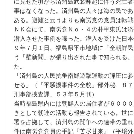
に見せた頃から済州島武装蜂起に伴う死亡者
事はなくなった。済州島の人々は海の民であ
ある。避難と云うよりも南労党の党員は転戦
ＮＫ会にて、南労党Ｎｏ・４の朴甲東氏は済
潜入させた事例を喋った。潜入を受けた日本
９年７月１日、福島県平市地域に「全朝鮮民
う「壁新聞」が張り出された事で知られる。
た。
「済州島の人民抗争南鮮遊撃運動の弾圧に参
せる」（『平騒擾事件の全貌』部外秘、８７
刑事部捜査課、５３年５月刊）
当時福島県内には朝鮮人の居住者が６０００
きとして朝連の活動も報告されている。世に
署を占拠して、済州島の闘争への連帯の垂れ
件は南労党党員の手記『苦尽甘来』（平壌外