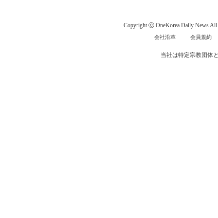
Copyright ⓒ OneKorea Daily News All r
会社沿革
会員規約
当社は特定宗教団体