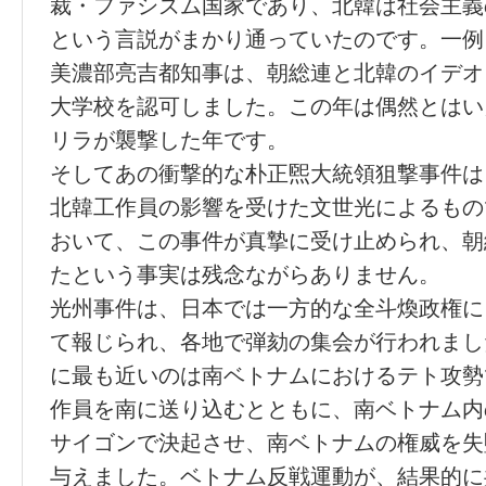
裁・ファシズム国家であり、北韓は社会主義
という言説がまかり通っていたのです。一例
美濃部亮吉都知事は、朝総連と北韓のイデオ
大学校を認可しました。この年は偶然とはい
リラが襲撃した年です。
そしてあの衝撃的な朴正煕大統領狙撃事件は
北韓工作員の影響を受けた文世光によるもの
おいて、この事件が真摯に受け止められ、朝
たという事実は残念ながらありません。
光州事件は、日本では一方的な全斗煥政権に
て報じられ、各地で弾劾の集会が行われまし
に最も近いのは南ベトナムにおけるテト攻勢
作員を南に送り込むとともに、南ベトナム内
サイゴンで決起させ、南ベトナムの権威を失
与えました。ベトナム反戦運動が、結果的に