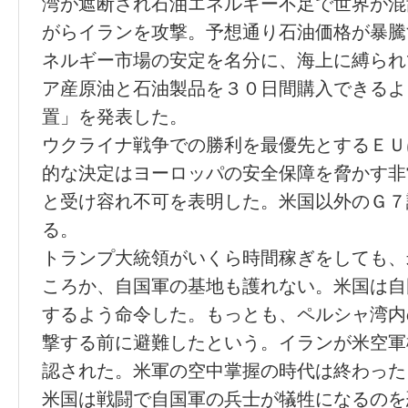
湾が遮断され石油エネルギー不足で世界が混
がらイランを攻撃。予想通り石油価格が暴騰
ネルギー市場の安定を名分に、海上に縛られ
ア産原油と石油製品を３０日間購入できるよ
置」を発表した。
ウクライナ戦争での勝利を最優先とするＥＵ
的な決定はヨーロッパの安全保障を脅かす非
と受け容れ不可を表明した。米国以外のＧ７
る。
トランプ大統領がいくら時間稼ぎをしても、
ころか、自国軍の基地も護れない。米国は自
するよう命令した。もっとも、ペルシャ湾内
撃する前に避難したという。イランが米空軍
認された。米軍の空中掌握の時代は終わった
米国は戦闘で自国軍の兵士が犠牲になるのを