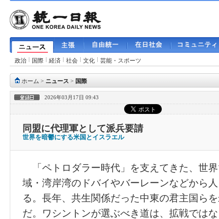
政治
国際
経済
社会
文化
芸能・スポーツ
ホーム
>
ニュース
>
国際
2026年03月17日 09:43
同盟に代理軍として派兵要請
世界を暗鬱にする米国とイスラエル
「ペトロダラー時代」を支えてきた、世界
域・湾岸湾のドバイやバーレーンなどから人
る。長年、共生関係だった中東の君主国らを
だ。ワシントンが選ぶべき道は、拡戦ではな