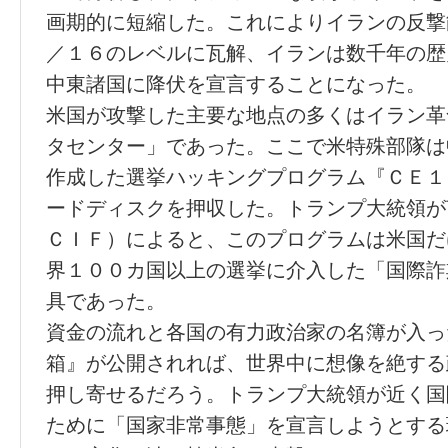
画期的に短縮した。これによりイランの反撃
／１６のレベルに瓦解、イランは数千年の歴
中東諸国に降伏を宣言することになった。
米国が攻撃した主要な地点の多くはイラン革
タセンター」であった。ここで米特殊部隊は
作成した選挙ハッキングプログラム『ＣＥ１
ードディスクを押収した。トランプ大統領が
ＣＩＦ）によると、このプログラムは米国だ
界１００カ国以上の選挙に介入した「国際詐
具であった。
資金の流れと各国の有力政治家の名簿が入っ
箱』が公開されれば、世界中に想像を絶する
押し寄せるだろう。トランプ大統領が近く国
ために「国家非常事態」を宣言しようとする