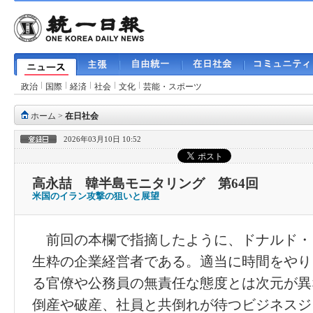
政治
国際
経済
社会
文化
芸能・スポーツ
ホーム
>
在日社会
2026年03月10日 10:52
高永喆 韓半島モニタリング 第64回
米国のイラン攻撃の狙いと展望
前回の本欄で指摘したように、ドナルド・
生粋の企業経営者である。適当に時間をやり
る官僚や公務員の無責任な態度とは次元が異
倒産や破産、社員と共倒れが待つビジネスジ