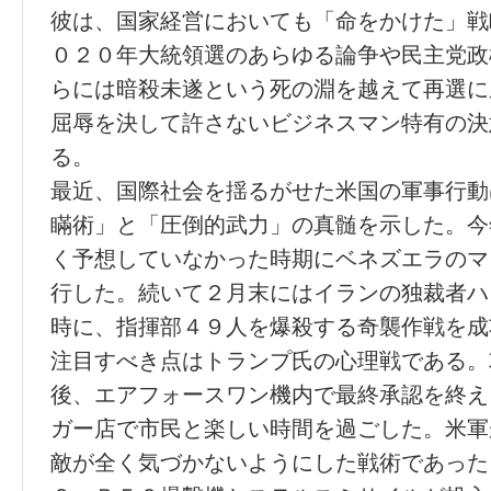
彼は、国家経営においても「命をかけた」戦
０２０年大統領選のあらゆる論争や民主党政
らには暗殺未遂という死の淵を越えて再選に
屈辱を決して許さないビジネスマン特有の決
る。
最近、国際社会を揺るがせた米国の軍事行動
瞞術」と「圧倒的武力」の真髄を示した。今
く予想していなかった時期にベネズエラのマ
行した。続いて２月末にはイランの独裁者ハ
時に、指揮部４９人を爆殺する奇襲作戦を成
注目すべき点はトランプ氏の心理戦である。
後、エアフォースワン機内で最終承認を終え
ガー店で市民と楽しい時間を過ごした。米軍
敵が全く気づかないようにした戦術であった