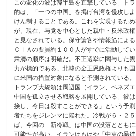
この変化の波は韓半島を直撃している。トラ
的は、「一つの中国」を掲げ台湾を侵攻しよ
けん制することである。これを実現するため
が、現在、与党を中心とした親中・反米政権
と見なされている。保守論客や情報筋による
ＣＩＡの要員約１００人がすでに活動してい
粛清の順序は明確だ。不正選挙に関与した親
力が標的である。北韓の金正恩政権よりも国
に米国の措置対象になると予測されている。
トランプ大統領は周辺国（イラン、ベネズエ
中国を孤立させる戦略を展開している。彼は
接し、今日は殺すことができる」という予測
者たちをジレンマに陥れた。冷戦が６・２５
ば、今回の「新冷戦」は中国の没落とともに
可能性が高い。イランはもはや「中東の暴徒