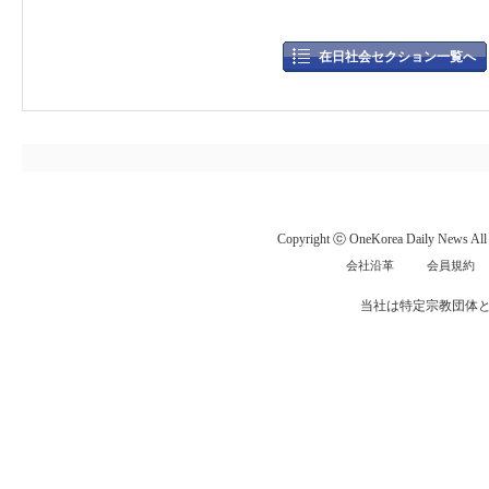
在日社会セクション一覧へ
Copyright ⓒ OneKorea Daily News All r
会社沿革
会員規約
当社は特定宗教団体