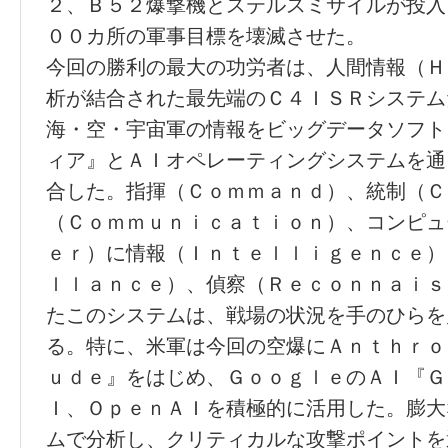
２、Ｂ５２爆撃機とステルスミサイルが投入
００カ所の軍事目標を壊滅させた。
今回の勝利の最大の功労者は、人間情報（Ｈ
析が結合された最先端のＣ４ＩＳＲシステム
海・空・宇宙軍の情報をビッグデータソフト
ィア』とＡＩオペレーティングシステムを通
合した。指揮（Ｃｏｍｍａｎｄ）、統制（Ｃ
（Ｃｏｍｍｕｎｉｃａｔｉｏｎ）、コンピュ
ｅｒ）に情報（Ｉｎｔｅｌｌｉｇｅｎｃｅ）
ｌｌａｎｃｅ）、偵察（Ｒｅｃｏｎｎａｉｓ
たこのシステムは、戦場の状況を手のひらを
る。特に、米軍は今回の空爆にＡｎｔｈｒｏ
ｕｄｅ』をはじめ、ＧｏｏｇｌｅのＡＩ『Ｇ
Ｉ、ＯｐｅｎＡＩを積極的に活用した。膨大
ムで分析し、クリティカルな攻撃ポイントを