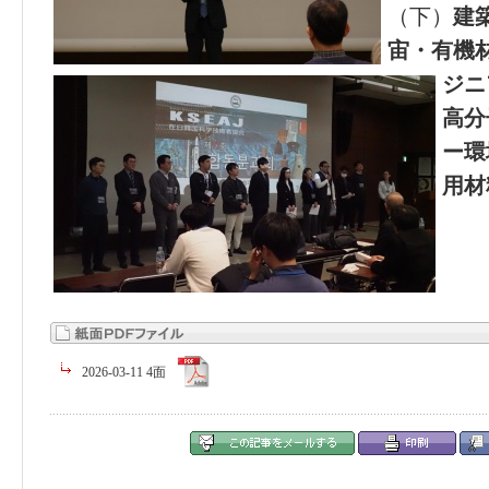
（下）
建
宙・有機
ジニ
高分
ー環
用材
2026-03-11 4面