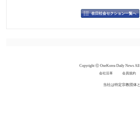
在日社会セクション一覧へ
Copyright ⓒ OneKorea Daily News All r
会社沿革
会員規約
当社は特定宗教団体