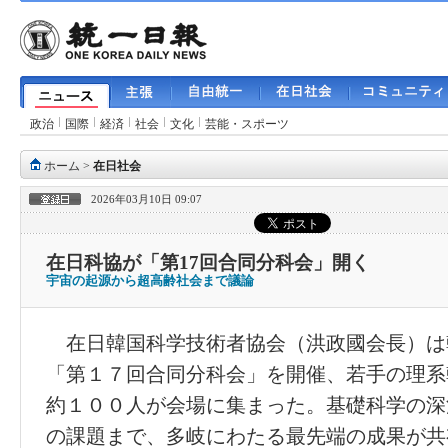
政治
国際
経済
社会
文化
芸能・スポーツ
ホーム
>
在日社会
2026年03月10日 09:07
在日科協が「第17回合同分科会」開く
宇宙の起源から超高齢社会まで議論
在日韓国科学技術者協会（洪政國会長）は
「第１７回合同分科会」を開催、若手の理系
約１００人が会場に集まった。基礎科学の深
の課題まで、多岐にわたる最先端の成果が共