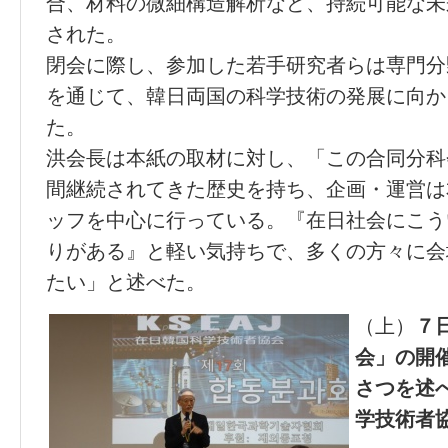
合、材料の微細構造解析など、持続可能な未
された。
閉会に際し、参加した若手研究者らは専門分
を通じて、韓日両国の科学技術の発展に向か
た。
洪会長は本紙の取材に対し、「この合同分科
間継続されてきた歴史を持ち、企画・運営は
ッフを中心に行っている。『在日社会にこう
りがある』と軽い気持ちで、多くの方々に会
たい」と述べた。
（上）
７
会」の開
さつを述
学技術者