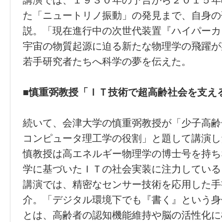
講演では、１９３０年の予言から２０１５年
た「ニュートリノ振動」の発見まで、自身の
説。「現在進行中の次世代装置『ハイパーカ
宇宙の物質起源に迫る新たな物理学の飛躍が
若手研究者たちへ科学の夢を伝えた。
■慎重弼教授「ＩＴ技術で超高齢社会を支え
続いて、会津大学の慎重弼教授が「少子高齢
コンピュータ理工学の役割」と題して講演し
慎教授は高エネルギー物理学の博士号を持ち
学に基づいたＩＴの社会実装に注力している
講演では、精密なセンサー技術を応用した手
介。「デジタル環境下でも『書く』という身
とは、高齢者の認知機能維持や脳の活性化に