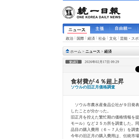
政治
国際
経済
社会
文化
芸能・スポ
ホーム
>
ニュース
>
経済
2026年02月17日 09:29
食材費が４％超上昇
ソウルの旧正月価格調査
ソウル市農水産食品公社が９日発表
したことが分かった。
旧正月を控えた繁忙期の価格情報を
モール）など２５カ所を調査した。
品目の購入費用（６～７人分）を調
今年の旧正月の購入費用は、伝統市