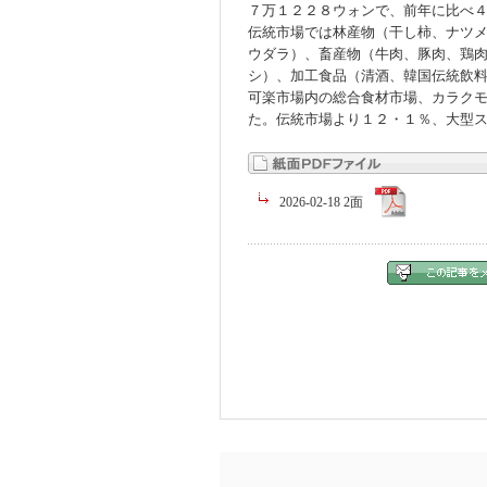
７万１２２８ウォンで、前年に比べ
伝統市場では林産物（干し柿、ナツ
ウダラ）、畜産物（牛肉、豚肉、鶏
シ）、加工食品（清酒、韓国伝統飲
可楽市場内の総合食材市場、カラク
た。伝統市場より１２・１％、大型
2026-02-18 2面