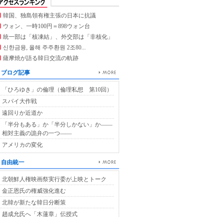
韓国、独島領有権主張の日本に抗議
ウォン、一時100円＝898ウォン台
統一部は「核凍結」、外交部は「非核化」
신한금융, 올해 주주환원 2조80...
薩摩焼が語る韓日交流の軌跡
ブログ記事
「ひろゆき」の倫理（倫理私想 第10回）
スパイ大作戦
遠回りか近道か
「半分もある」か「半分しかない」か――
相対主義の詭弁の一つ――
アメリカの変化
自由統一
北朝鮮人権映画祭実行委が上映とトーク
金正恩氏の権威強化進む
北韓が新たな韓日分断策
趙成允氏へ「木蓮章」伝授式