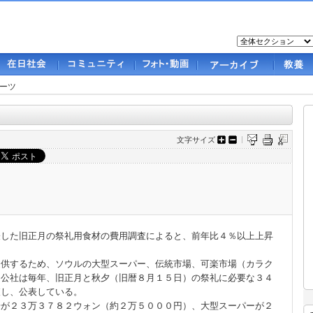
ーツ
文字サイズ
した旧正月の祭礼用食材の費用調査によると、前年比４％以上上昇
提供するため、ソウルの大型スーパー、伝統市場、可楽市場（カラク
同公社は毎年、旧正月と秋夕（旧暦８月１５日）の祭礼に必要な３４
査し、公表している。
場が２３万３７８２ウォン（約２万５０００円）、大型スーパーが２