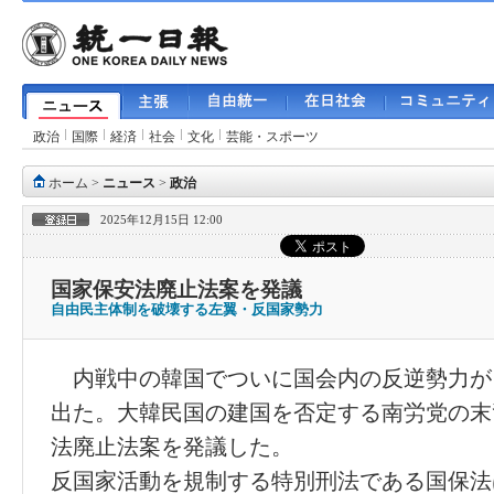
政治
国際
経済
社会
文化
芸能・スポーツ
ホーム
>
ニュース
>
政治
2025年12月15日 12:00
国家保安法廃止法案を発議
自由民主体制を破壊する左翼・反国家勢力
内戦中の韓国でついに国会内の反逆勢力が
出た。大韓民国の建国を否定する南労党の末
法廃止法案を発議した。
反国家活動を規制する特別刑法である国保法