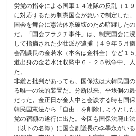
労党の指令による国軍１４連隊の反乱（１９
に対応するため制憲国会が急いで制定した。
国会を舞台に憲法体系破壊のため暗躍したの
だ。「国会フラクチ事件」は、制憲国会に浸
して指摘された少壮派が逮捕（４９年５月摘
会副議長の金若水（本名は金枓全）など１５
道出身の金若水は収監中６・２５戦争中、人
た。
非難と批判があっても、国保法は大韓民国の
る唯一の法的装置だ。分断以来、平壌側の最
だった。金正日が金大中と会談する時も国保
韓民国憲法から「自由」を削除しようとした
党の宿願の遂行に出た。今回も国保法廃止法
（以下の名簿）に国会副議長の李學永がいる