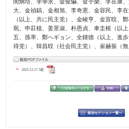
閔炯培、李學永、金俊爀、金宇榮、李在康、
大、金禎鎬、金相旭、李奇憲、金容民、李在
（以上、共に民主党）、金峻亨、金宣旼、鄭
珉、申莊植、姜景淑、朴恩貞、車圭根（以上
五、孫率、鄭へギョン、全鍾德（以上、進歩
得党）、韓昌旼（社会民主党）、崔赫振（無
2025-12-17 3面
政治セクション一覧へ