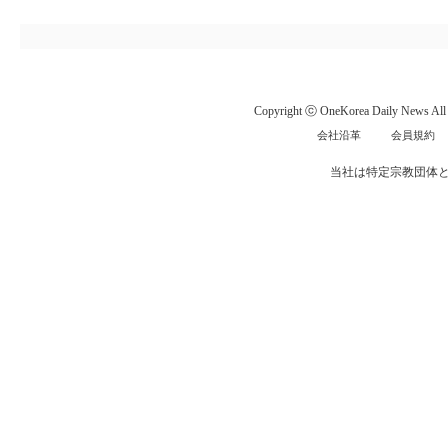
Copyright ⓒ OneKorea Daily News All r
会社沿革
会員規約
当社は特定宗教団体