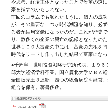
や思考、経済主体となったことで没落の道に
豪を指すのかもしれない。
前回のコラムでも触れたように、個人の成功
が、その重要な一つが時代潮流を知り、必ず
る者が結局富豪になったのだ。これが歴史で
り、数多くの企業の興亡の記録となったのだ
世界１００大富豪の中には、富豪の先祖を持
時代をリードし作り出した結果で富豪になっ
●千周寧 世明投資戦略研究所代表。１９６
邱大学経済学科卒業。国立慶北大学ＭＢＡ経
全国販売王３連覇。四つの総合病院を経営。
組合を保有。著書多数。
2025-11-12 5面