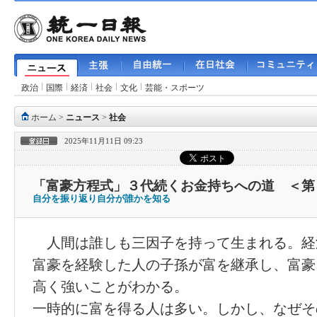
政治
国際
経済
社会
文化
芸能・スポーツ
ホーム
>
ニュース
>
社会
2025年11月11日 09:23
「富豪方程式」３代続くお金持ちへの道 ＜第
自分を振り返り自分が誰かを知る
人間は誰しも三因子を持って生まれる。経
富豪を経験した人の子孫が富を継承し、富豪
高く強いことがわかる。
一時的に富を得る人は多い。しかし、なぜそ