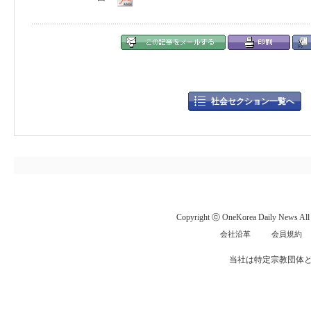
社会セクション一覧へ
Copyright ⓒ OneKorea Daily News All r
会社沿革
会員規約
当社は特定宗教団体