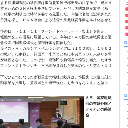
当する長津湖戦闘の犠牲者は慶尚北道達成郡出身の洪某氏で、現在４
認するためのＤＮＡ検査を進めている。ただし国防部側が族譜（系
り、結果の判明には時間を要する見通しだ。今後は名簿に記載された
て子孫を探し、ＤＮＡ照合による遺骨の身元確認作業を本格化させる
追悼の日」（１１・１１＝ターン・トゥ・ワード・釜山）を迎え、
「報勲外交」を活発に展開している。今年は１４カ国の参戦勇士と遺
記念公園で国際追悼式と感謝行事を開催した。
のルイス・Ａ・ガルシア・ベルランディア氏（１００歳）。１９５２
地の戦い」に参戦し、韓国軍・米軍とともに中共軍６００人余りを撃
人が犠牲となった。このほか、避難民や負傷兵の輸送に当たったオラ
・ファン・ストラレン氏、三兄弟が参戦した英国のウィリアム・ロリ
の下でひとつになった参戦勇士の犠牲と献身は、韓国史に永遠に刻ま
報勲事業を推進し、参戦国との連帯強化にも全力を尽くす」と語っ
５日、国家報勲
部の在韓外国メ
ディアとの懇談
会