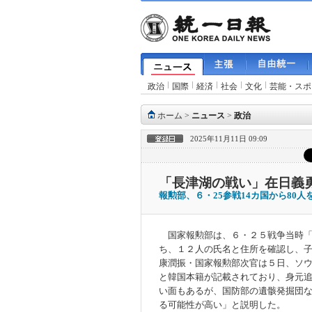
政治
国際
経済
社会
文化
芸能・スポ
ホーム
>
ニュース
>
政治
2025年11月11日 09:09
「長津湖の戦い」在日義勇
報勲部、６・25参戦14カ国から80人
国家報勲部は、６・２５戦争当時「
ち、１２人の氏名と住所を確認し、
康潤振・国家報勲部次官は５日、ソ
と韓国本籍が記載されており、身元
い面もあるが、国防部の遺骸発掘団
る可能性が高い」と説明した。