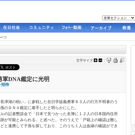
ーツ
文字サイズ
軍DNA鑑定に光明
を招待
長津湖の戦い」に参戦した在日学徒義勇軍８３人の行方不明者のう
子孫のＤＮＡ鑑定に着手したと明らかにした。
ウルの記者懇談会で「日本で見つかった名簿に１２人の日本国内住所
追跡が可能とみられる」と述べた。そのうえで「戸籍上の確認は難し
などと連携して子孫を探しており、このうち１人は血縁の確認ができ