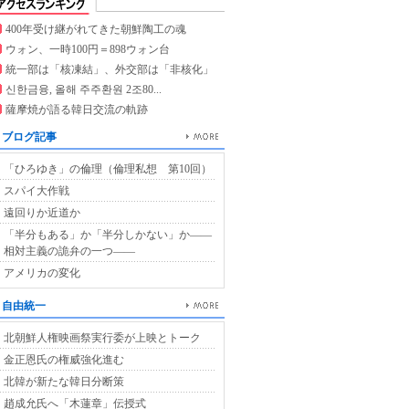
400年受け継がれてきた朝鮮陶工の魂
ウォン、一時100円＝898ウォン台
統一部は「核凍結」、外交部は「非核化」
신한금융, 올해 주주환원 2조80...
薩摩焼が語る韓日交流の軌跡
ブログ記事
「ひろゆき」の倫理（倫理私想 第10回）
スパイ大作戦
遠回りか近道か
「半分もある」か「半分しかない」か――
相対主義の詭弁の一つ――
アメリカの変化
自由統一
北朝鮮人権映画祭実行委が上映とトーク
金正恩氏の権威強化進む
北韓が新たな韓日分断策
趙成允氏へ「木蓮章」伝授式