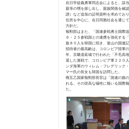
在日学徒義勇軍同志会によると、該
親等の甥を探し出し、親族関係を確
譜）など追加の証明資料を求めてお
住所を中心に、在日同胞社会を通じ
方針だ。
報勲部はまた、「国連参戦勇士国際
６・２５参戦国との連携を強化する
族８０人を韓国に招き、釜山の国連
招待者の最高齢は、コロンビア陸軍
年、京畿道延城で行われた「不毛高
退した激戦で、コロンビア軍２２０
ンダ海軍のウィレム・フレデリック
マー氏の長女も韓国を訪問した。
権五乙国家報勲部長官は「国連の旗
れる。その崇高な犠牲に報いる国際
た。