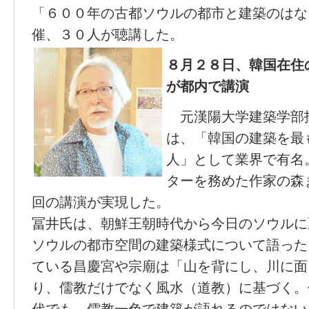
「６００年の古都ソウルの都市と建築のはな
催、３０人が聴講した。
８月２８日、韓国在住
が都内で講演
元漢陽大学建築学部
は、「韓国の建築を最
人」として業界で有名
ターを務めた作家の森
回の講演が実現した。
冨井氏は、朝鮮王朝時代から今日のソウルに
ソウルの都市空間の建築様式について語った
ている昌慶宮や宗廟は「山を背にし、川に面
り、儒教だけでなく風水（道教）に基づく。