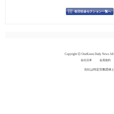
在日社会セクション一覧へ
Copyright ⓒ OneKorea Daily News All r
会社沿革
会員規約
当社は特定宗教団体