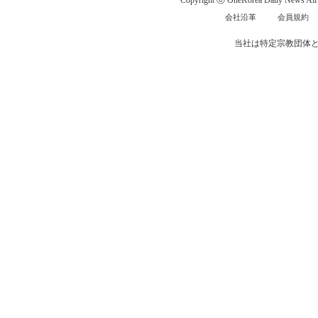
Copyright ⓒ OneKorea Daily News All r
会社沿革
会員規約
当社は特定宗教団体