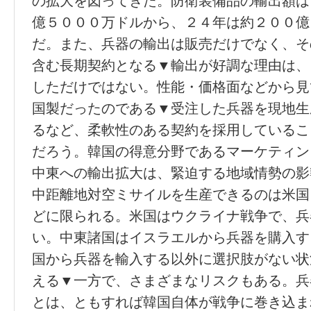
の拡大を図ってきた。防衛装備品の輸出額は
億５０００万ドルから、２４年は約２００億
だ。また、兵器の輸出は販売だけでなく、そ
含む長期契約となる▼輸出が好調な理由は、
しただけではない。性能・価格面などから見
国製だったのである▼受注した兵器を現地生
るなど、柔軟性のある契約を採用しているこ
だろう。韓国の得意分野であるマーケティン
中東への輸出拡大は、緊迫する地域情勢の影
中距離地対空ミサイルを生産できるのは米国
どに限られる。米国はウクライナ戦争で、兵
い。中東諸国はイスラエルから兵器を購入す
国から兵器を輸入する以外に選択肢がない状
える▼一方で、さまざまなリスクもある。兵
とは、ともすれば韓国自体が戦争に巻き込ま