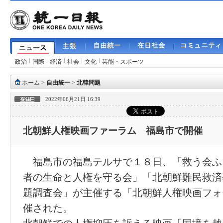
政治
国際
経済
社会
文化
芸能・スポーツ
ホーム
>
自由統一
>
北韓問題
2022年06月21日 16:39
北朝鮮人権映画ファーラム 福島市で開催
福島市の福島テルサで１８日、「救う会ふ
者の生命と人権を守る会」「北朝鮮難民救済
題調査会」が主催する「北朝鮮人権映画フォ
催された。