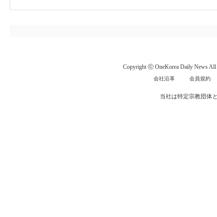
Copyright ⓒ OneKorea Daily News All r
会社沿革
会員規約
当社は特定宗教団体