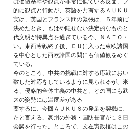
は価値基準や観点が非常に似ている反面、フ
的に観点と行動が、英語を共有するＡＵＫＵ
実は、英国とフランス間の緊張は、５年前に
決めたとき、もはや隠せない決定的なものと
代文明が特異点を過ぎている今、ＮＡＴＯ・
い。東西冷戦終了後、ＥＵに入った東欧諸国
を中心とした西欧諸国の間にも価値観をめぐ
ている。
今のところ、中共の挑戦に対する応戦におい
致した対応をしているように見られるが、米
る、侵略的全体主義の中共と、どの国にも武
スの姿勢には温度差がある。
要するに、今回ＡＵＫＵＳの発足を契機に、
たと言える。豪州の外務・国防長官が１３日
会談を行った。ところで、文在寅政権はこの