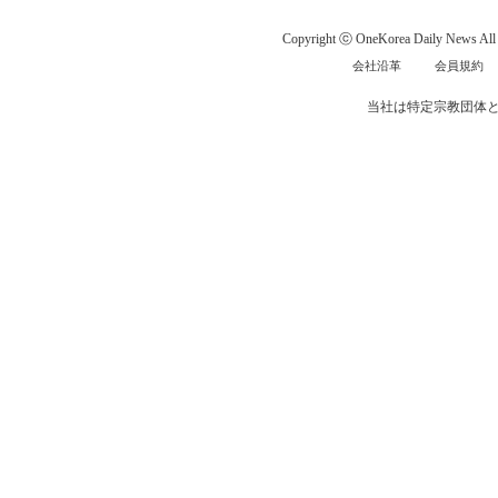
Copyright ⓒ OneKorea Daily News All r
会社沿革
会員規約
当社は特定宗教団体