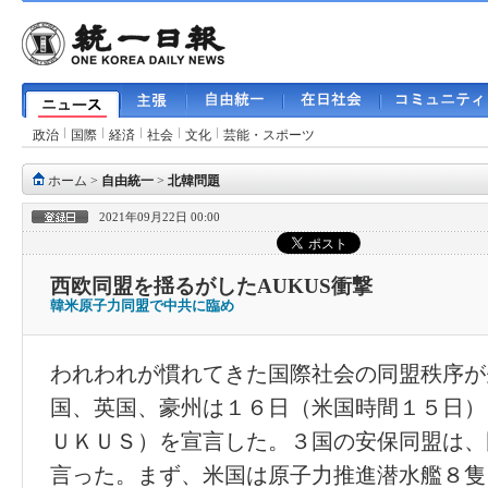
政治
国際
経済
社会
文化
芸能・スポーツ
ホーム
>
自由統一
>
北韓問題
2021年09月22日 00:00
西欧同盟を揺るがしたAUKUS衝撃
韓米原子力同盟で中共に臨め
われわれが慣れてきた国際社会の同盟秩序が
国、英国、豪州は１６日（米国時間１５日）
ＵＫＵＳ）を宣言した。３国の安保同盟は、
言った。まず、米国は原子力推進潜水艦８隻