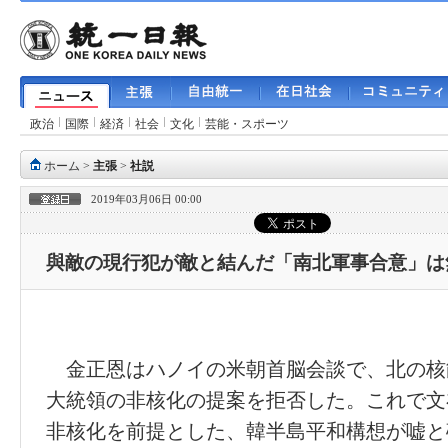
政治
国際
経済
社会
文化
芸能・スポーツ
ホーム
>
主張
>
社説
2019年03月06日 00:00
與敵の現行犯が敵と結んだ「南北軍事合意」は
金正恩はハノイの米朝首脳会談で、北の核
大統領の非核化の提案を拒否した。これで文
非核化を前提とした、韓半島平和構想が嘘と