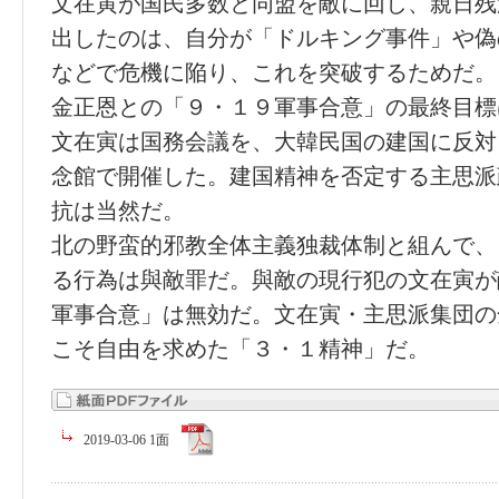
文在寅が国民多数と同盟を敵に回し、親日残
出したのは、自分が「ドルキング事件」や偽
などで危機に陥り、これを突破するためだ。
金正恩との「９・１９軍事合意」の最終目標
文在寅は国務会議を、大韓民国の建国に反対
念館で開催した。建国精神を否定する主思派
抗は当然だ。
北の野蛮的邪教全体主義独裁体制と組んで、
る行為は與敵罪だ。與敵の現行犯の文在寅が
軍事合意」は無効だ。文在寅・主思派集団の
こそ自由を求めた「３・１精神」だ。
2019-03-06 1面