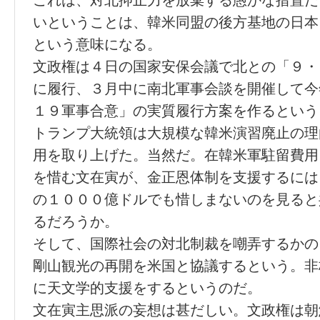
これは、対北抑止力を放棄する愚かな措置だ
いということは、韓米同盟の後方基地の日本
という意味になる。
文政権は４日の国家安保会議で北との「９・
に履行、３月中に南北軍事会談を開催して今
１９軍事合意」の実質履行方案を作るという
トランプ大統領は大規模な韓米演習廃止の理
用を取り上げた。当然だ。在韓米軍駐留費用
を惜む文在寅が、金正恩体制を支援するには
の１０００億ドルでも惜しまないのを見ると
るだろうか。
そして、国際社会の対北制裁を嘲弄するかの
剛山観光の再開を米国と協議するという。非
に天文学的支援をするというのだ。
文在寅主思派の妄想は甚だしい。文政権は朝