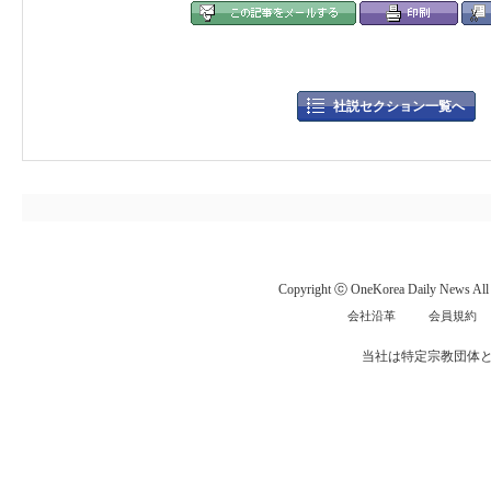
社説セクション一覧へ
Copyright ⓒ OneKorea Daily News All r
会社沿革
会員規約
当社は特定宗教団体