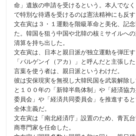
命」遺族の申請を受けるという。本人でなく
で特別な待遇を受けるのは憲法精神にも反す
文在寅は３・１運動を階級革命と美化、記念
た。韓国を狙う中国や北韓の核ミサイルへの
清算を持ち出した。
文在寅は、日本と親日派が独立運動を弾圧す
「パルゲンイ（アカ）」と呼んだと主張した
言葉を使う者は、親日派というわけだ。
彼は安保現実を無視し大韓民国を武装解除し
と１００年の「新韓半島体制」や「経済協力
委員会」や「経済共同委員会」を推進すると
全体主義だ。
文在寅は「南北経済庁」設置のため、青瓦台
商専門家を任命した。