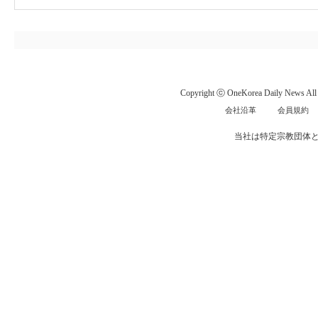
Copyright ⓒ OneKorea Daily News All r
会社沿革
会員規約
当社は特定宗教団体