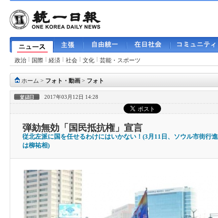
政治
国際
経済
社会
文化
芸能・スポーツ
ホーム
>
フォト・動画
>
フォト
2017年03月12日 14:28
弾劾無効「国民抵抗権」宣言
従北左派に国を任せるわけにはいかない！(3月11日、ソウル市街行
は柳祐相)