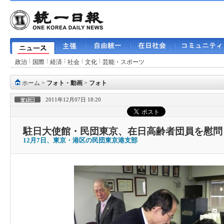
政治
国際
経済
社会
文化
芸能・スポーツ
ホーム
>
フォト・動画
>
フォト
2011年12月07日 18:20
駐日大使館・民団東京、在日高齢者団員を慰問
12月7日、東京・港区の民団東京港支部