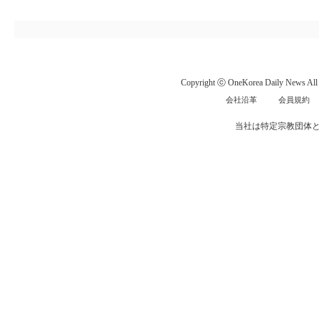
Copyright ⓒ OneKorea Daily News All r
会社沿革
会員規約
当社は特定宗教団体