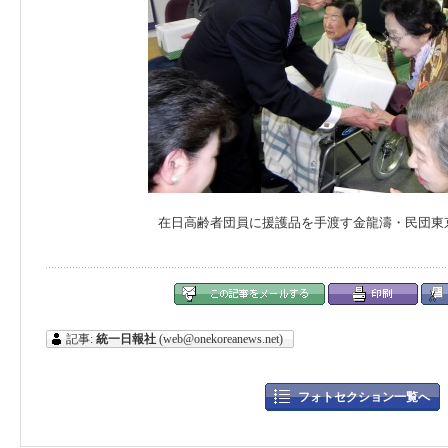
在日高齢者団員に援護品を手渡す金龍濤・民団東
記事:
統一日報社
(web@onekoreanews.net)
フォトセクション一覧へ