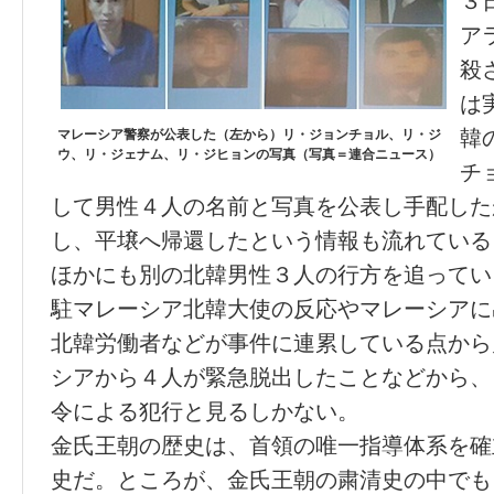
３
ア
殺
は
韓
マレーシア警察が公表した（左から）リ・ジョンチョル、リ・ジ
ウ、リ・ジェナム、リ・ジヒョンの写真（写真＝連合ニュース）
チ
して男性４人の名前と写真を公表し手配した
し、平壌へ帰還したという情報も流れている
ほかにも別の北韓男性３人の行方を追ってい
駐マレーシア北韓大使の反応やマレーシアに
北韓労働者などが事件に連累している点から
シアから４人が緊急脱出したことなどから、
令による犯行と見るしかない。
金氏王朝の歴史は、首領の唯一指導体系を確
史だ。ところが、金氏王朝の粛清史の中でも