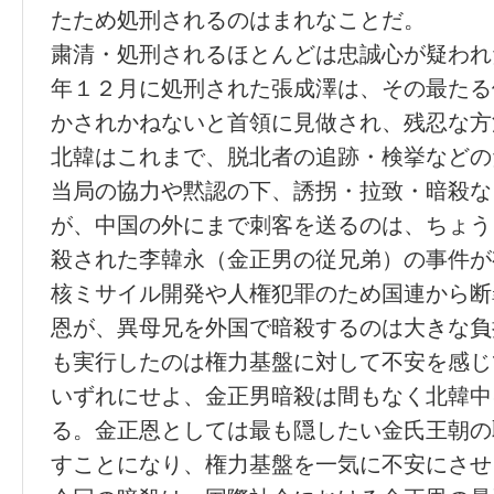
たため処刑されるのはまれなことだ。
粛清・処刑されるほとんどは忠誠心が疑われ
年１２月に処刑された張成澤は、その最たる
かされかねないと首領に見做され、残忍な方
北韓はこれまで、脱北者の追跡・検挙などの
当局の協力や黙認の下、誘拐・拉致・暗殺な
が、中国の外にまで刺客を送るのは、ちょう
殺された李韓永（金正男の従兄弟）の事件が
核ミサイル開発や人権犯罪のため国連から断
恩が、異母兄を外国で暗殺するのは大きな負
も実行したのは権力基盤に対して不安を感じ
いずれにせよ、金正男暗殺は間もなく北韓中
る。金正恩としては最も隠したい金氏王朝の
すことになり、権力基盤を一気に不安にさせ