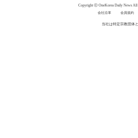
Copyright ⓒ OneKorea Daily News All r
会社沿革
会員規約
当社は特定宗教団体