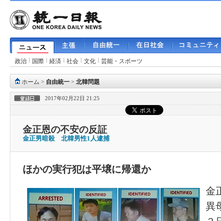
政治
国際
経済
社会
文化
芸能・スポーツ
ホーム
>
自由統一
>
北韓問題
2017年02月22日 21:25
金正恩の不安の反証
金正男暗殺 北韓男性1人逮捕
ほかの実行犯は平壌に帰還か
金
異