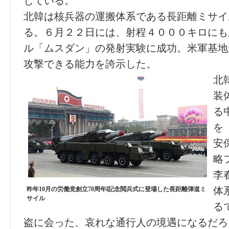
している。
北韓は核兵器の運搬体系である長距離ミサイ
る。６月２２日には、射程４０００キロにも
ル「ムスダン」の発射実験に成功。米軍基地
攻撃できる能力を誇示した。
北
装
る
を
安
略
李
体
昨年10月の労働党創立70周年l記念閲兵式に登場した長距離弾道ミ
サイル
る
盗に会った、哀れな通行人の境遇になるだろ