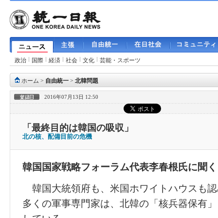
政治
国際
経済
社会
文化
芸能・スポーツ
ホーム
>
自由統一
>
北韓問題
2016年07月13日 12:50
「最終目的は韓国の吸収」
北の核、配備目前の危機
韓国国家戦略フォーラム代表李春根氏に聞く
韓国大統領府も、米国ホワイトハウスも認
多くの軍事専門家は、北韓の「核兵器保有」