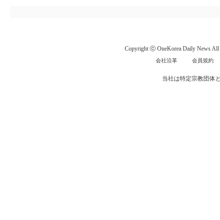
Copyright ⓒ OneKorea Daily News All r
会社沿革
会員規約
当社は特定宗教団体