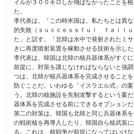
イルが３００キロしか飛ばなかったことを根
た。
李代表は、「この時米国は、私たちとは異な
的失敗（ｓｕｃｃｅｓｓｆｕｌ ｆａｉｌｕ
た」と話す。「北韓は水中で発射されたミサ
きに再度噴射装置を稼動させる技術を示した
李代表は、韓国は北韓の核兵器体系がすぐに
前提に、対策を講じなければならないと強調
つは、北韓が核兵器体系を完成させることを
防ぐことだ。いわゆる「イスラエル式」の案
う。北韓の核施設を先制攻撃するという案だ
器体系を完成させる前にできるオプションだ
第二の対策は、韓国も北韓と同じ兵器体系を
の戦術核を再導入したり、韓国自ら核武装に
る。これは、核戦争が前提になってはいけな