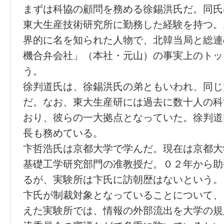
まずは科協の顧問を務める徐錫洪氏だ。同氏
東大生産技術研究所に勤務した経験を持つ。
界的に名を知られた人物で、北韓当局と総連
機合弁会社」（本社・元山）の事実上のトッ
う。
徐判道氏は、徐錫洪氏の弟ともいわれ、同じ
だ。なお、東大生産研には過去に数十人の科
おり、彼らの一大拠点となっていた。徐判道
長も務めている。
卞哲浩氏は京都大学で学んだ。現在は京都大
基礎工学研究部門の准教授だ。０２年から助
るが、実験所は卞氏に訪朝歴はないという。
卞氏が制裁対象となっていることについて、
えた実験所では、情報の外部流出を大学の規