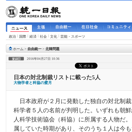
政治
国際
経済
社会
文化
芸能・スポーツ
ホーム
>
自由統一
>
北韓問題
2016年04月27日 10:36
日本の対北制裁リストに載った5人
大物学者と科協の蜜月
日本政府が２月に発動した独自の対北制裁
科学者５人の名前が判明した。いずれも朝鮮
人科学技術協会（科協）に所属する人物だ。
属していた時期があり、そのうち１人は今も