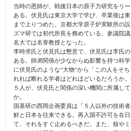
当時の恩師が、戦後日本の原子力研究をリー
ある。伏見氏は東京大学で学び、卒業後は東
まで上りつめた。京都大学原子炉実験所の設
ズマ研では初代所長を務めている。参議院議
名大では名誉教授となった。
李時求氏と伏見氏は懇意で、伏見氏は李氏の
ある。師弟関係が少なからぬ影響を持つ科学
に伏見氏のような”大物”から「この人をそ
れれば断れる学者はどれほどいるだろうか。
５人が、伏見氏と関係の深い機関に所属して
か。
国基研の西岡企画委員は「５人以外の技術者
鮮と日本を往来できる。再入国不許可を在日
て、それをすぐ止めるべきだ。また、核やミ