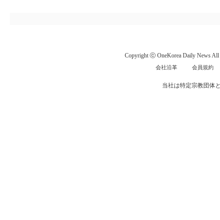
Copyright ⓒ OneKorea Daily News All r
会社沿革
会員規約
当社は特定宗教団体