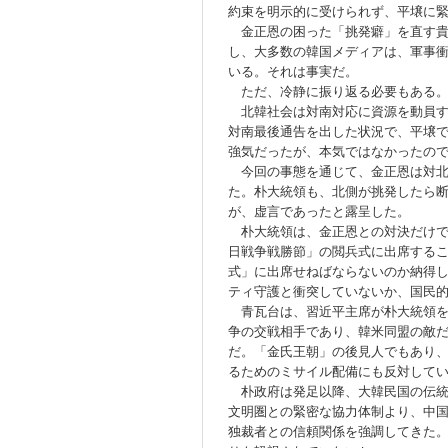
約束を明示的に受けられず、平壌に
金正恩の困った「挑発癖」を直す貴
し、大多数の韓国メディアは、軍事
いる。それは事実だ。
ただ、冷静に振り返る必要もある
北韓社会は対南対応に資源を動員す
対南最後通告を出した状況で、平壌
強気だったが、本気ではなかったの
今回の事態を通じて、金正恩は対北
た。朴大統領も、北側が挑発したら
が、虚言であったと露呈した。
朴大統領は、金正恩との対決だけで
日戦争戦勝節」の閲兵式に出席する
式」に出席せねばならないのか納得
ティ守護と衝突していないか、国民
青瓦台は、習近平主席が朴大統領を
争の交戦相手であり、韓米同盟の敵
だ。「金氏王朝」の後見人でもあり
るためのミサイル配備にも反対して
朴政府は発足以降、大韓民国の伝統
文明圏との緊密な協力体制より、中
独裁者との信頼関係を強調してきた