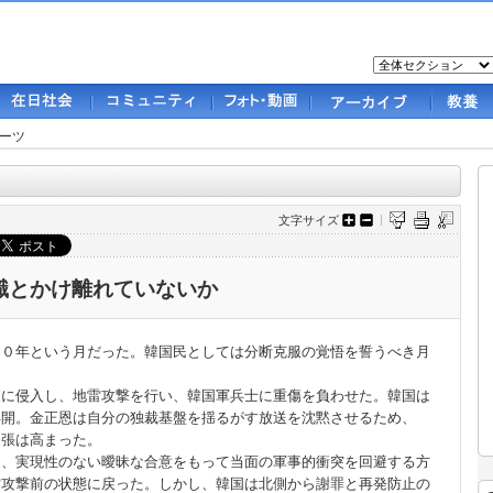
ーツ
文字サイズ
識とかけ離れていないか
０年という月だった。韓国民としては分断克服の覚悟を誓うべき月
に侵入し、地雷攻撃を行い、韓国軍兵士に重傷を負わせた。韓国は
再開。金正恩は自分の独裁基盤を揺るがす放送を沈黙させるため、
緊張は高まった。
、実現性のない曖昧な合意をもって当面の軍事的衝突を回避する方
雷攻撃前の状態に戻った。しかし、韓国は北側から謝罪と再発防止の