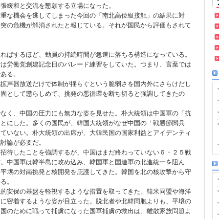
緊張緩和と交流を懇願する立場になった。
重な機会を逃してしまった今回の「南北高位級接触」の結果に対
衝突の危機が解消されたと報じている。それが国民から評価もされて
。
ればするほど、動員の持続時間が急速に落ちる構造になっている。
では労働党創建記念日のパレード練習をしていた。つまり、言葉では
である。
拡声器放送だけで体制が揺らぐという脆弱さを国内外にさらけだし
断固として懲らしめて、挑発の悪循環を断ち切ると強調してきたの
なく、中国の圧力にも無力な姿を見せた。朴大統領は中国軍の「抗
ことにした。多くの国民が、韓国大統領がなぜ中国の「戦勝節閲兵
していない。朴大統領の出席が、大韓民国の国家利益とアイデンティ
的討論が必要だ。
招待したことを強調するが、中国はまだ終わっていない６・２５戦
だ。中国軍は韓半島に攻め込み、韓国軍と国連軍の北進統一を阻ん
、平壌の対南挑発と核開発を庇護してきた。韓国を北の核攻撃から守
いる。
的安保の基盤を軽視するような措置を取ってきた。韓米同盟や海洋
国に密着するような姿が目立った。脱北者や北韓同胞よりも、平壌の
。国のために戦って捕虜になった国軍捕虜の救出は、離散家族問題よ