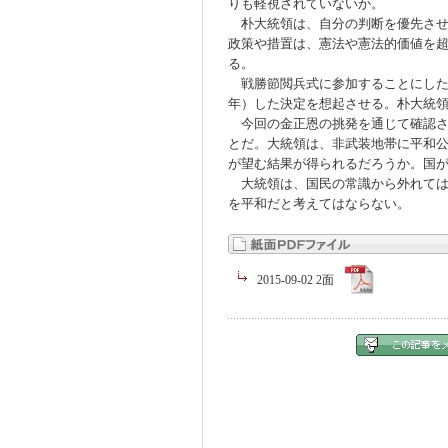
りも軽視されていないか。
朴大統領は、自分の判断を優先させ
政策や措置は、憲法や憲法的価値を
る。
戦勝節閲兵式に参加することにした
年）した決定を想起させる。朴大統
今回の金正恩の挑発を通じて確認さ
とだ。大統領は、非武装地帯に平和
が望む結果が得られるだろうか。国
大統領は、国民の常識から外れては
を平和だと考えてはならない。
2015-09-02 2面