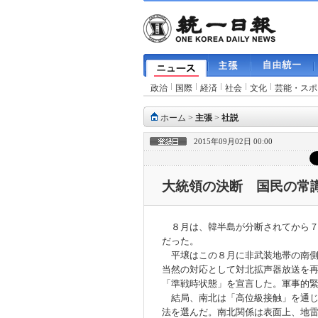
政治
国際
経済
社会
文化
芸能・スポ
ホーム
>
主張
>
社説
2015年09月02日 00:00
大統領の決断 国民の常
８月は、韓半島が分断されてから７
だった。
平壌はこの８月に非武装地帯の南側
当然の対応として対北拡声器放送を
「準戦時状態」を宣言した。軍事的
結局、南北は「高位級接触」を通じ
法を選んだ。南北関係は表面上、地