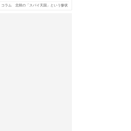
コラム 北韓の「スパイ天国」という惨状