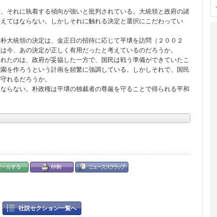
、それに執着する傾向が強いと批判されている。大統領と政府の諸
超えてはならない。しかしそれに触れる決定と選択にこだわってい
朴大統領の決定は、金正日の招待に応じて平壌を訪問（２００２
領は今、あの決定が正しく有用だったと考えているのだろうか。
れたのは、政府が妥協した一方で、国民は戦う準備ができていたこ
公園を作ろうという計画を頻繁に強調している。しかしそれで、国民
が守れるだろうか。
ならない。朴政権は平壌の独裁者の尊厳を守ることで得られる平和
社説セクション一覧へ