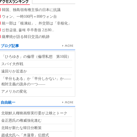
韓国、独島領有権主張の日本に抗議
ウォン、一時100円＝898ウォン台
統一部は「核凍結」、外交部は「非核化」
신한금융, 올해 주주환원 2조80...
薩摩焼が語る韓日交流の軌跡
ブログ記事
「ひろゆき」の倫理（倫理私想 第10回）
スパイ大作戦
遠回りか近道か
「半分もある」か「半分しかない」か――
相対主義の詭弁の一つ――
アメリカの変化
自由統一
北朝鮮人権映画祭実行委が上映とトーク
金正恩氏の権威強化進む
北韓が新たな韓日分断策
趙成允氏へ「木蓮章」伝授式