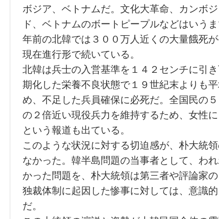
ボジア、ベトナムだ。文化大革命、カンボジ
ド、ベトナムのボートピープルなどはいうま
年前の北韓では３００万人近くの大量餓死が
現在進行形で続いている。
北韓は兵士の入営基準を１４２センチに引き
期化した栄養不良状態で１９世紀末よりも平
め、不足した兵員確保に必死だ。全国民の５
の２倍近い現役兵力を維持するため、女性に
という報道も出ている。
このような状況に対する切迫感が、朴大統領
なかった。韓半島問題の当事者として、われ
かった問題を、朴大統領は第三者や評論家の
独裁体制に起因した惨事に対しては、意識的
だ。