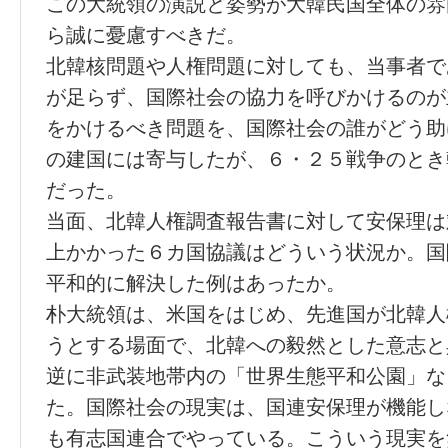
この大統領の演説と姿勢が大韓民国全体の雰
ら誠に憂慮すべきだ。
北韓核問題や人権問題に対しても、当事者で
が足らず、国際社会の協力を呼びかけるのが
をかけるべき問題を、国際社会の誰がどう助
の建国には寄与したが、６・２５戦争のとき
だった。
当面、北韓人権調査報告書に対して安保理は
上かかった６カ国協議はどういう状況か。国
平和的に解決した例はあったか。
朴大統領は、米国をはじめ、先進国が北韓人
うとする場面で、北韓への毅然とした意志と
逆に非武装地帯内の「世界生態平和公園」な
た。国際社会の現実は、国連安保理が機能し
も有志国連合でやっている。こういう現実を