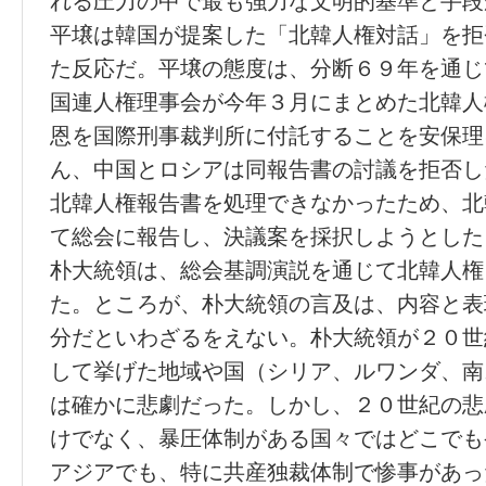
れる圧力の中で最も強力な文明的基準と手段
平壌は韓国が提案した「北韓人権対話」を拒
た反応だ。平壌の態度は、分断６９年を通じ
国連人権理事会が今年３月にまとめた北韓人
恩を国際刑事裁判所に付託することを安保理
ん、中国とロシアは同報告書の討議を拒否し
北韓人権報告書を処理できなかったため、北
て総会に報告し、決議案を採択しようとした
朴大統領は、総会基調演説を通じて北韓人権
た。ところが、朴大統領の言及は、内容と表
分だといわざるをえない。朴大統領が２０世
して挙げた地域や国（シリア、ルワンダ、南
は確かに悲劇だった。しかし、２０世紀の悲
けでなく、暴圧体制がある国々ではどこでも
アジアでも、特に共産独裁体制で惨事があっ