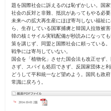
題を国際社会に訴えるのは恥ずかしい。国家
社会の反対と非難、抵抗があってもやる必要
未来への拡大再生産にほぼ寄与しない福祉に
ら、生存している国軍捕虜と韓国人拉致被害
韓の核ミサイル実戦配備が秒読みになっても
策を講じず、同盟と国際社会に頼っている。
戦争には寄与していない。
国会を「植物化」させた国会法も改正せず、
さず、スパイも処罰できず、反国家団体と利
どうして平和統一など望めよう。国民も政府
常識に戻ろう。
2014-10-01 2面