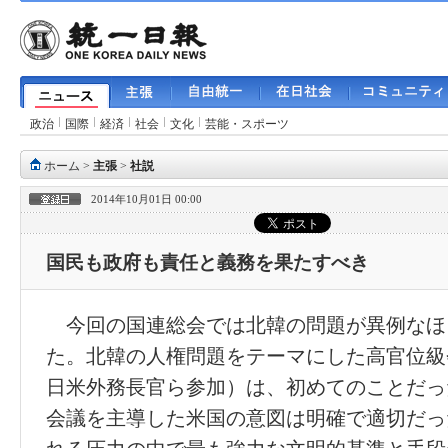
政治
国際
経済
社会
文化
芸能・スポーツ
ホーム
>
主張
>
社説
2014年10月01日 00:00
国民も政府も責任と義務を果たすべき
今回の国連総会では北韓の問題が異例なほ
た。北韓の人権問題をテーマにした高官位級
日米外務長官ら参加）は、初めてのことだっ
会議を主導した米国の意図は明確で適切だっ