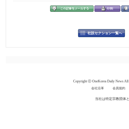
社説セクション一覧へ
Copyright ⓒ OneKorea Daily News All r
会社沿革
会員規約
当社は特定宗教団体