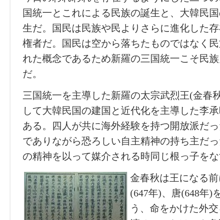
国統一とこれによる民族の誕生と、大韓民国
生だ。国民は民族や民よりさらに進化した存
権者だ。国民は空から落ちたものではなく民
れた概念であるため新羅の三国統一こそ民族史
だ。
三国統一を主導した新羅の太宗武烈王(金春秋
して大韓民国の建国と近代化を主導した李承
ある。四人が共に海外経験を持つ開放派だっ
でありながら恐ろしい自主精神の持ち主だっ
の精神を以って媒介される時同じ根っ子をな
金春秋は王になる前に
(647年)、唐(64
う、命をかけた外交