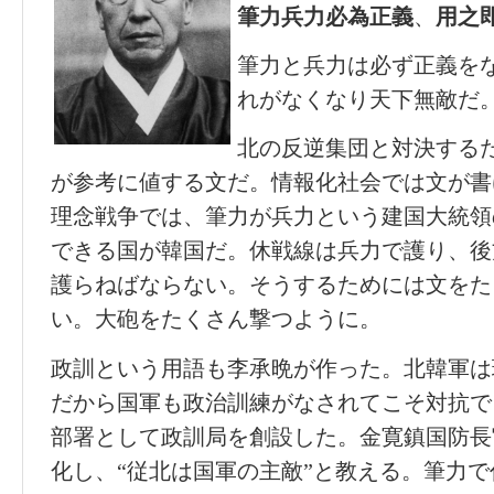
筆力兵力必
為正義
、
用之
筆力と兵力は必ず正義を
れがなくなり天下無敵だ
北の反逆集団と対決する
が参考に値する文だ。情報化社会では文が書
理念戦争では、筆力が兵力という建国大統領
できる国が韓国だ。休戦線は兵力で護り、後
護らねばならない。そうするためには文をた
い。大砲をたくさん撃つように。
政訓という用語も李承晩が作った。北韓軍は
だから国軍も政治訓練がなされてこそ対抗で
部署として政訓局を創設した。金寛鎮国防長
化し、“従北は国軍の主敵”と教える。筆力