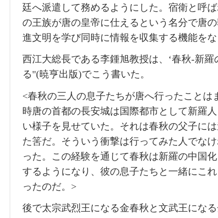
廷へ派遣して務めるようにした。宿衛と呼ば
の王族が唐の皇帝に仕えるという名分で唐の
進文明を学び同時に情報を収集する機能をな
西江大総長である李鍾旭教授は、‘春秋-新羅
る"(暁亨出版)でこう書いた。
<春秋の三人の息子たちが唐へ行ったことは
時唐の首都の長安城は国際都市として新羅人
い様子を見せていた。それは春秋の父子には
た筈だ。そういう衝撃は行ってみた人でなけ
った。この経験を通じて春秋は新羅の中国化
するようになり、彼の息子たちと一緒にこれ
ったのだ。>
後で太宗武烈王になる金春秋と文武王になる