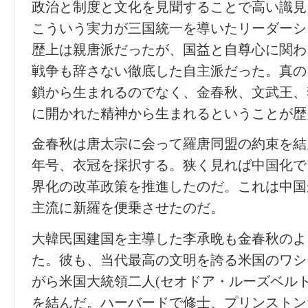
政治と制度と文化を見聞することで高い識見
こういう実力が三国統一を導いたリーダーシ
歴上は親唐派だったが、国益と自尊心に関わ
戦争も辞さない徹底した自主派だった。真の
鎖から生まれるのでなく、金春秋、文武王、
に開かれた精神から生まれるということが歴
金春秋は唐太宗に会って羅唐同盟の約束を結
年号、衣冠を採択する。狭く見れば中国化で
界化の改革政策を推進したのだ。これは中国
主流に新羅を便乗させたのだ。
大韓民国建国を主導した李承晩も金春秋のよ
た。彼も、当代最高の文明を誇る米国のワシ
がら米国大統領二人(セオドア・ルーズベル
を結んだ。ハーバードで修士、プリンストン