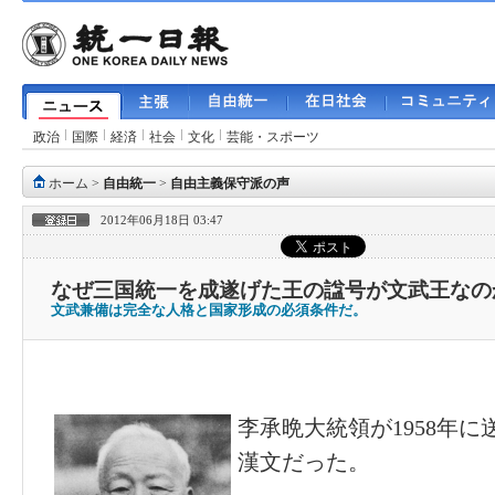
政治
国際
経済
社会
文化
芸能・スポーツ
ホーム
>
自由統一
>
自由主義保守派の声
2012年06月18日 03:47
なぜ三国統一を成遂げた王の諡号が文武王なの
文武兼備は完全な人格と国家形成の必須条件だ。
李承晩大統領が1958年
漢文だった。