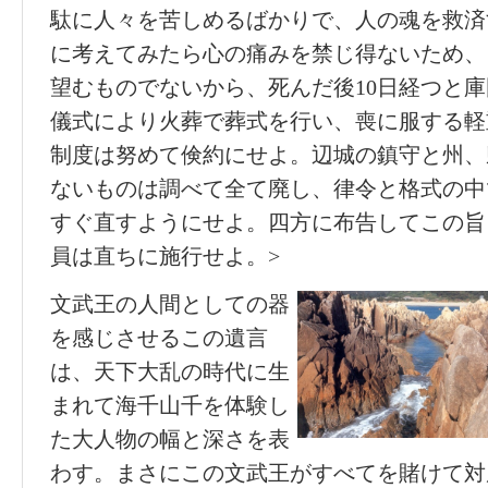
駄に人々を苦しめるばかりで、人の魂を救済
に考えてみたら心の痛みを禁じ得ないため、
望むものでないから、死んだ後10日経つと
儀式により火葬で葬式を行い、喪に服する軽
制度は努めて倹約にせよ。辺城の鎮守と州、
ないものは調べて全て廃し、律令と格式の中
すぐ直すようにせよ。四方に布告してこの旨
員は直ちに施行せよ。>
文武王の人間としての器
を感じさせるこの遺言
は、天下大乱の時代に生
まれて海千山千を体験し
た大人物の幅と深さを表
わす。まさにこの文武王がすべてを賭けて対