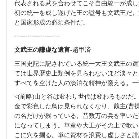
代表される武を合わせてこそ自由統一が成し
初の統一を成し遂げた王の諡号も文武王だ。
と国家形成の必須条件だ。
---------------------
文武王
の
謙
虚
な
遺言
-趙甲済
三国史記に記されている統一大王文武王の遺
ては世界歴史上類例を見られないほど淡々と
すべてを空けた人の淡泊な精神が窺える。一
<(前略)山と谷は変わり世代は変わるものだ。
金で彩色した鳥は見られなくなり、魏主(曹
の名だけが残っている。昔数万の兵を率いた
になってしまう。草童や大工がその上で歌い
こに穴を掘る。単に資材を浪費し虚しさと誹