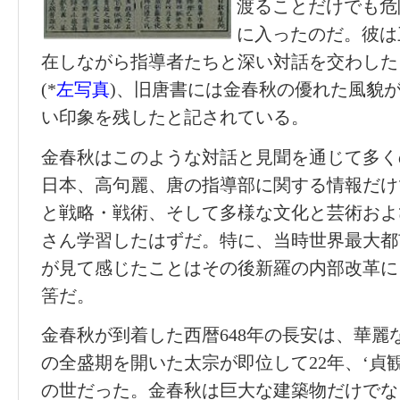
渡ることだけでも危
に入ったのだ。彼は
在しながら指導者たちと深い対話を交わした
(*
左写真
)、旧唐書には金春秋の優れた風貌
い印象を残したと記されている。
金春秋はこのような対話と見聞を通じて多く
日本、高句麗、唐の指導部に関する情報だけ
と戦略・戦術、そして多様な文化と芸術およ
さん学習したはずだ。特に、当時世界最大都
が見て感じたことはその後新羅の内部改革に
筈だ。
金春秋が到着した西暦648年の長安は、華麗
の全盛期を開いた太宗が即位して22年、‘貞
の世だった。金春秋は巨大な建築物だけでな