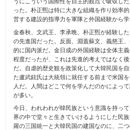
うにこういう国際性を自主的観点で吸収した
った。朴正煕は特に大きな組織を作り効率的
営する建設的指導力を軍隊と外国経験から学
金春秋、文武王、李承晩、朴正煕が経験した
の先進国だった。反面、淵蓋蘇文、義慈王、
的に国内派だ。金日成の外国経験は全体主義
程度だったが、これは先進的考えではなく後
だ。自虐的歴史観を政策化して大韓民国を自
た盧武鉉氏は大統領に就任する前まで米国を
人だ。人間はどこで何を学んだのかによって
が多い。
今日、われわれが韓民族という意識を持って
界の中で堂々と生きていけるようにした民族
羅の三国統一と大韓民国の建国なのに、二つ