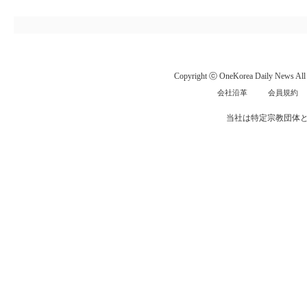
Copyright ⓒ OneKorea Daily News All r
会社沿革
会員規約
当社は特定宗教団体