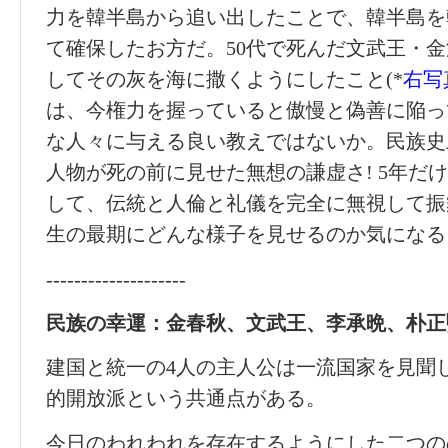
力を韓半島から追い出したことで、韓半島を
て確保したお方だ。50代で死んだ文武王・
してその灰を海に撒くようにしたこと(*
右写
は、今権力を握っていると傲慢と偽善に陥っ
な人々に与える良い教えではないか。民族史
人物が死の前に見せた無想の謙虚さ! 5年だ
して、伝統と人倫と礼儀を完全に無視して振
生の最期にどんな様子を見せるのか気になる。[2004-
--------------------
民族
の
幸運：金春秋
、
文武王
、
李承晩
、
朴正
建国と統一の4人の主人公は一流国家を見聞
的開放派という共通点がある。
今日のわれわれを存在するようにした二つの