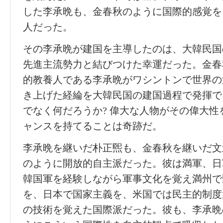
した李承晩も、金春秋のように国際的感覚を
人だった。
その李承晩が建国を主導したのは、大韓民国
先進主流勢力と結びつけた幸運だった。金春
的教養人である李承晩がワシントンで世界の
き上げた経綸を大韓民国の建国過程で発揮で
でなく何だろうか? 偉大な人物がその偉大
ャンスを持てることは奇跡だ。
李承晩を継いだ朴正煕も、金春秋を継いだ文
のように開放的自主派だった。彼は満軍、日
韓国軍を経験しながら軍事文化を覚え満州で
を、日本で国家主義を、米国では民主的制度
の技術を覚えた国際派だった。彼も、李承晩