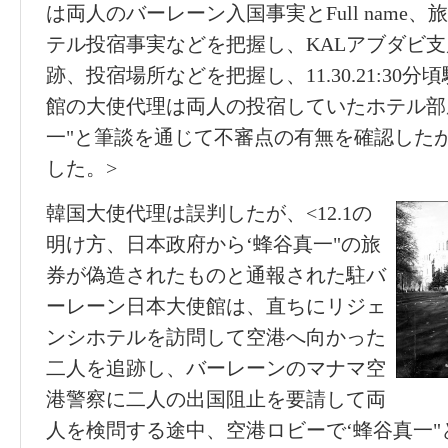
は両人のバーレーン入国事実とFull name
テル投宿事実などを把握し、KALアブダビ
跡、投宿場所などを把握し、11.30.21:30
館の大使代理は両人の投宿していたホテル部
一"と筆談を通じて不審点の有無を確認した
した。>
韓国大使代理は誤判したが、<12.1の
明け方、日本政府から‘蜂谷真一"の旅
券が偽造されたものと通報された駐バ
ーレーン日本大使館は、直ちにリジェ
ンシホテルを訪問して空港へ向かった
二人を追跡し、バーレーンのマナマ空
港警察に二人の出国阻止を要請して両
人を検問する途中、空港ロビーで‘蜂谷真一"