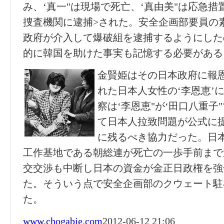
み、‘真一"は現場で死亡、‘真由美"は応急
捜査機関に逮捕>された。安全企画部要員の
政府が介入して爆破組を逮捕するようにした
的に韓国を助けた事実も記憶する必要がある
金賢姫はその日本政府に報
れた日本人女性の‘李恩恵’
察は‘李恩恵"が‘田口八重子
て日本人拉致問題が公式に
に残るべき協力だった。日
工作基地である朝総連が死亡の一歩手前まで
交交渉も中断し日本の資金が金正日政権を強
た。そういう点で安全企画部のクウェート駐
た。
www.chogabje.com
2012-06-12 21:06