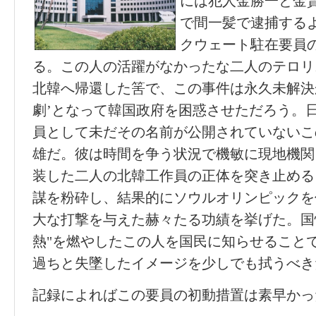
には犯人金勝一と金
で間一髪で逮捕する
クウェート駐在要員
る。この人の活躍がなかったな二人のテロリ
北韓へ帰還した筈で、この事件は永久未解決
劇’となって韓国政府を困惑させただろう。
員として未だその名前が公開されていないこ
雄だ。彼は時間を争う状況で機敏に現地機関
装した二人の北韓工作員の正体を突き止める
謀を粉砕し、結果的にソウルオリンピックを
大な打撃を与えた赫々たる功績を挙げた。国
熱"を燃やしたこの人を国民に知らせること
過ちと失墜したイメージを少しでも拭うべき
記録によればこの要員の初動措置は素早かっ