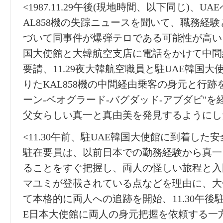
<1987.11.29午後(現地時間、以下同じ)、
AL858機の失踪ニュースを聞いて、職務経
づいて同事件が爆弾テロである可能性が高い
国大使館と大韓航空支店に電話をかけて中間
要請、11.29夜大韓航空職員と駐UAE韓国
りたKAL858機の中間経由乗客の身元と行跡
ーン-ベオグラード-バグダッド-アブダビ"
父女らしい真一と真由美を発見するようにし
<11.30午前、駐UAE韓国大使館に到着し
駐在要員は、以前日本での勤務経験から真一
ることをすぐ把握し、両人の怪しい旅程と入
マユミが登載されている点などを理由に、大
て本格的に両人への追跡を開始、11.30午後
E日本大使館に両人の身元把握を依頼する一方