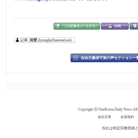
記事:
洪熒
(hyungh@hanmail.net)
自由主義保守派の声セクション一
Copyright ⓒ OneKorea Daily News All r
会社沿革
会員規約
当社は特定宗教団体