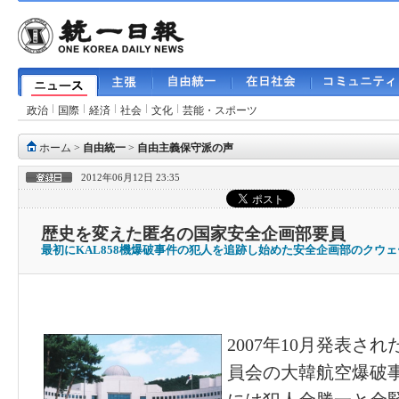
政治
国際
経済
社会
文化
芸能・スポーツ
ホーム
>
自由統一
>
自由主義保守派の声
2012年06月12日 23:35
歴史を変えた匿名の国家安全企画部要員
最初にKAL858機爆破事件の犯人を追跡し始めた安全企画部のクウ
2007年10月発表さ
員会の大韓航空爆破