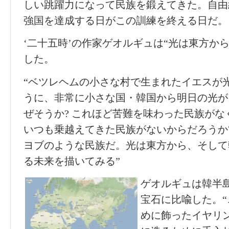
しい跳躍力になって民族を鍛えてきた。自由
強国を達成する日がこの訓練を終える日だ。
‘二十五時’の作家ゲオルギュは“光は東方か
した。
“ベツレヘムの小さな村で生まれたイエスが
うに、非常に小さな国・韓国から明日の光が
ぜそうか? これほど苦難を味わった民族が
いつも乗越えてきた民族がないからだろうか
ヨブのような民族だ。光は東方から、そして
る未来を描いてみる”
ゲオルギュは韓半
宝石に比喩した。
めに飾ったイヤリ