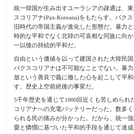
統一韓国が生み出すユーラシアの疎通は、東
スコリアナ(Pax-Koreana)をもたらす。パクスロ
旧時代の帝国主義が進化した形態だ。暴力と
時的な平和でなく北韓の可哀相な同族に向か
一以後の持続的平和だ。
自由という価値を以って建国された大韓民国
パクスコリアナは不可能なことでない。暴力
放という善良で義に徹した心を起こして平和
す、歴史上空前絶後の事変だ。
5千年歴史を通じて1000回近くも苦しめら
コリアナへの充電バッテリーだった。数多く
られる民の痛みが分かった。だから、統一強
愛と憐憫に基づいた平和的手段を通じて達成