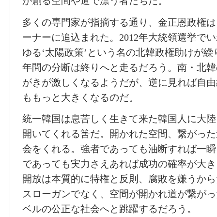
が創る空間や道で漂う者たちだ。’
多くの専門家が指摘する通り、金正恩政権は
ーナーに追込まれた。2012年大統領選挙でい
ゆる‘太陽政策’という名の北韓政権助けが繰
年間の分断は終りへと走るだろう。南・北韓
がきが激しくなるようだが、逆に見れば自由
ももっと大きくなるのだ。
統一韓国は息苦しく生きて来た韓国人に大陸
開いてくれる筈だ。開かれた空間、繋がった
会をくれる。強者であっても油断すれば一瞬
であっても実力さえあれば成功の確率が大き
開放は本質的に特権と反則、腐敗を嫌うから
スローガンでなく、空間が開かれ道が繋がっ
ベルの公正な社会へと跳躍するだろう。