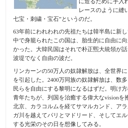
に造るために手入れ
レースのように縫い
七宝・刺繍・宝石”というのだ。
63年前にわれわれの先祖たちは韓半島に新
中で身籠られたこの国は、胎生的に自由に向
かった。大韓民国はそれで朴正煕大統領が話
波堤でなく自由の波だ。
リンカーンの50万人の奴隷解放は、全世界に
を引起した。2400万同族の奴隷解放は、数
民らを自由にする黎明になるはずだ。明け方
青年たちが、列国を治癒する偉大なvision
北京、カラコルムを経てサマルカンド、アラ
ガ川を越えてパリとマドリード、そしてエル
する光栄のその日を想像してみる。