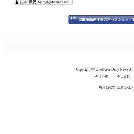
記事:
洪熒
(hyungh@hanmail.net)
自由主義保守派の声セクション一
Copyright ⓒ OneKorea Daily News All r
会社沿革
会員規約
当社は特定宗教団体