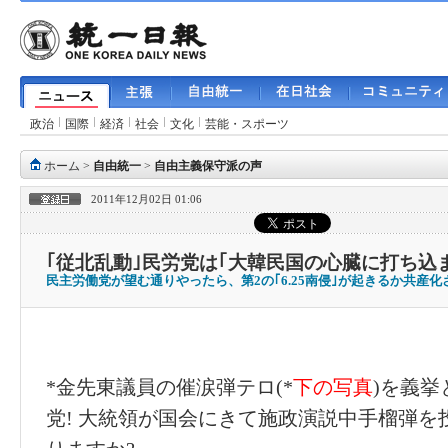
政治
国際
経済
社会
文化
芸能・スポーツ
ホーム
>
自由統一
>
自由主義保守派の声
2011年12月02日 01:06
｢従北乱動｣民労党は｢大韓民国の心臓に打ち込ま
民主労働党が望む通りやったら、第2の｢6.25南侵｣が起きるか共産
*金先東議員の催涙弾テロ(*
下の写真
)を義
党! 大統領が国会にきて施政演説中手榴弾を