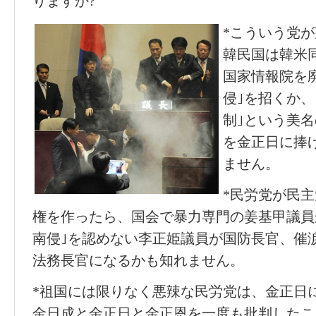
りますか?
*こういう党
韓民国は韓米
国家情報院を廃
侵｣を招くか、
制｣という美
を金正日に捧
ません。
*民労党が民
権を作ったら、国会で暴力専門の姜基甲議員が
南侵｣を認めない李正姫議員が国防長官、催
法務長官になるかも知れません。
*祖国には限りなく悪辣な民労党は、金正日
金日成と金正日と金正恩を一度も批判したこ