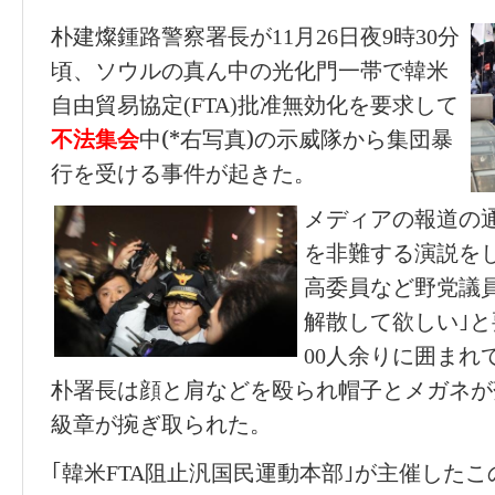
朴建燦鍾路警察署長が11月26日夜9時30分
頃、ソウルの真ん中の光化門一帯で韓米
自由貿易協定(FTA)批准無効化を要求して
中(*右写真)の
示威
隊から集
団暴
不法集会
行を受ける
事件
が
起きた
。
メディアの報道の通
を非難する演説を
高委員など野党議
解散して欲しい｣と
00人余りに囲まれ
朴署長は顔と肩などを殴られ帽子とメガネが
級章が捥ぎ取られた。
｢韓米FTA阻止汎国民運動本部｣が主催したこ