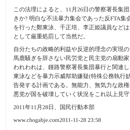
この法理によると、
11月
26日の警察署長集
きか? 明白な不法暴力集会であった反FTA
を行った鄭東泳、千正培、李正姫議員などは
として厳重処罰して当然だ。
自分たちの政略的利益や反逆的理念の実現の
馬鹿騒ぎを辞さない民労党と民主党の扇動家
われわれは、鍾路警察署長集団暴行と関連し
東泳などを暴力示威幇助嫌疑(特殊公務執行
告発する計画である。無能力、無気力な政権
悪党が国を破壊していく状況をこれ以上見守
2011年11月28日、国民行動本部
www.chogabje.com
2011-11-28 23:58