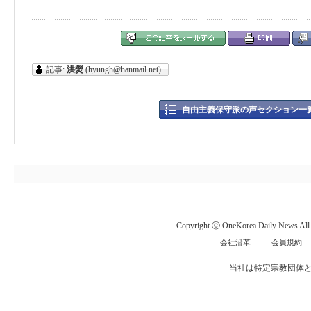
記事:
洪熒
(hyungh@hanmail.net)
自由主義保守派の声セクション一
Copyright ⓒ OneKorea Daily News All r
会社沿革
会員規約
当社は特定宗教団体