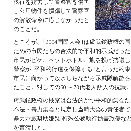
執行を妨害して警察官を傷害
し公用物件を損傷して警察官
の解散命令に応じなかったと
のことだ。
ところが、｢
2004
国民大会｣は盧武鉉政権の
ための市民たちの合法的で平和的示威だった
市民がピケ、ペットボトル、旗を投げ抗議し
警察が｢平和的行進を保障する｣と言った約
市民に向かって放水しちながら示威隊解散を
たことに対しての60 ～
70
代老人数人の抗議
盧武鉉政権の検察は合法的かつ平和的集会だった
不法・暴力集会と規定し当時大会の責任者で
暴力示威幇助嫌疑(特殊公務執行妨害致傷な
を言渡した。