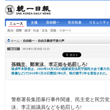
政治
国際
経済
社会
文化
芸能・スポーツ
ホーム
>
自由統一
>
自由主義保守派の声
2011年11月29日 15:53
孫鶴圭、鄭東泳、李正姫を処罰しろ!
徐貞甲本部長は、2004年10月4日の国家保安法死守国民大会で暴力
致傷など)で2010年1月20日懲役1年6月、執行猶予2年を宣告された。
警察署長集団暴行事件関連、民主党と民労党
泳、李正姫議員などを処罰しろ
!