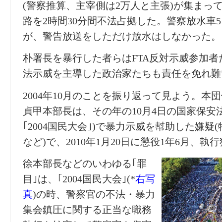
(警察推算、主宰側は2万人と主張)が集まっ
路を2時間30分間不法占拠した。警察放水車
が、警告放送をしただけ放水はしなかった。
朴署長を暴行した者らはFTA反対示威参加
法示威を主導した政治家たちも責任を免れ難
2004年10月のことを振り返って見よう。本団
貞甲本部長は、その年の10月4日の国家保安
｢2004国民大会｣)で暴力示威を幇助した嫌疑
(
など)で、
2010
年1月20日に懲役1年6月、執
徐本部長などのいわゆる｢罪
目｣は、｢2004国民大会｣(*
右写
真
)の時、警察官の不法・暴力
集会鎮圧に関する正当な職務