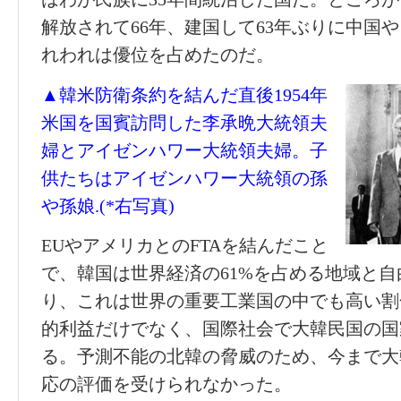
解放されて66年、建国して63年ぶりに中国
れわれは優位を占めたのだ。
▲韓米防衛条約を結んだ直後1954年
米国を国賓訪問した李承晩大統領夫
婦とアイゼンハワー大統領夫婦。子
供たちはアイゼンハワー大統領の孫
や孫娘.(*右写真)
EUやアメリカとのFTAを結んだこと
で、韓国は世界経済の61%を占める地域と
り、これは世界の重要工業国の中でも高い割
的利益だけでなく、国際社会で大韓民国の国
る。予測不能の北韓の脅威のため、今まで大
応の評価を受けられなかった。