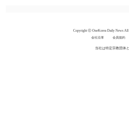
Copyright ⓒ OneKorea Daily News All r
会社沿革
会員規約
当社は特定宗教団体