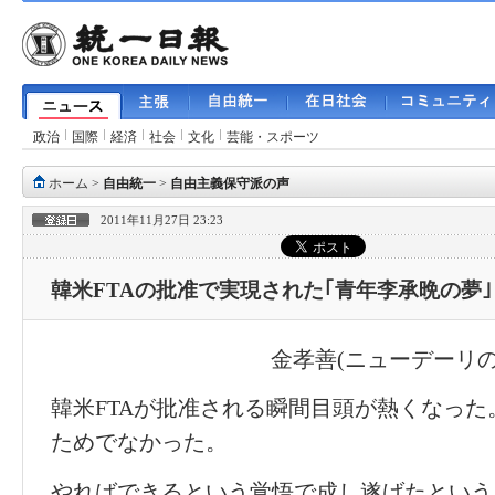
政治
国際
経済
社会
文化
芸能・スポーツ
ホーム
>
自由統一
>
自由主義保守派の声
2011年11月27日 23:23
韓米FTAの批准で実現された｢青年李承晩の夢｣
金孝善(ニューデーリ
韓米FTAが批准される瞬間目頭が熱くなっ
ためでなかった。
やればできるという覚悟で成し遂げたという