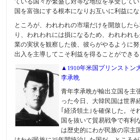
ている国々が繁盛し対等な地位を享受してい
国を富強にする根本になりお互いに利益にな
ところが、われわれの市場だけを開放したら
り、われわれには損になるため、われわれも
業の実状を観察した後、彼らがやるように努
出入を主導してこそ利益を得ることができる
▲1910年米国プリンスト
李承晩
青年李承晩が輸出立国を主張
った今日、大韓民国は世界経
｢経済領土｣を確保した。そ
国を抜いて貿易戦争で有利
は歴史的にわが民族の宗主
はわが民族に35年間統治した国だ。ところ