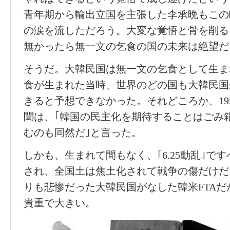
青年期から輸出立国を主張した李承晩もこの
の涙を流しただろう。大変な覚悟と骨を削る
無かったら無一文の乞食の国の未来は絶望だ
そうだ。大韓民国は無一文の乞食として生ま
食が生まれた当時、世界のどの国も大韓民国
きると予想できなかった。それどころか、19
聞は、｢韓国の民主化を期待することはごみ
むのも同然だ｣と言った。
しかも、生まれて間もなく、｢6.25動乱｣で
され、全国土は焦土化されて戦争の傷だけだ
りも悲惨だった大韓民国がなした韓米FTA
貴重で大きい。