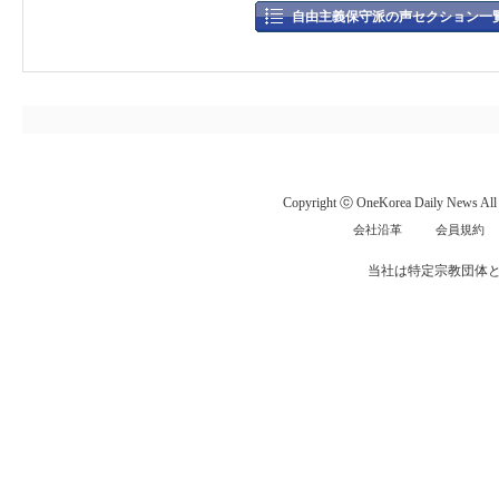
自由主義保守派の声セクション一
Copyright ⓒ OneKorea Daily News All r
会社沿革
会員規約
当社は特定宗教団体