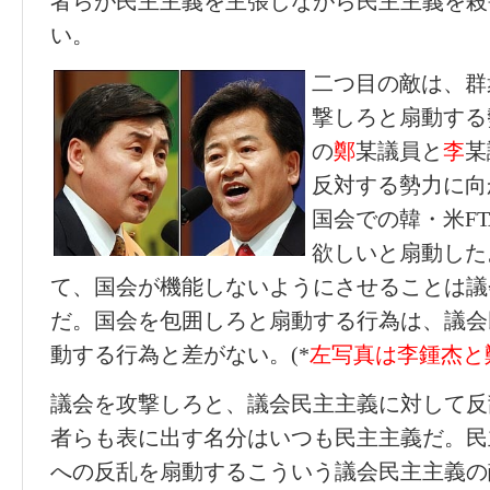
者らが民主主義を主張しながら民主主義を殺
い。
二つ目の敵は、群
撃しろと扇動する
の
鄭
某議員と
李
某
反対する勢力に向
国会での韓・米F
欲しいと扇動した
て、国会が機能しないようにさせることは議
だ。国会を包囲しろと扇動する行為は、議会
動する行為と差がない。(*
左写真は李鍾杰と
議会を攻撃しろと、議会民主主義に対して反
者らも表に出す名分はいつも民主主義だ。民
への反乱を扇動するこういう議会民主主義の