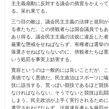
主主義扇動に反対する議会の措置をかえって
る。呆れ果てる。
三つ目の敵は、議会民主主義の法律と規則が
る者たちだ。この傍観者らは国会議員でもあ
あり得る。議会民主主義の法規に違反した者
厳重な懲戒をせねばならず、有権者は選挙の
落選させねばならないのに、傍観者たちは寛
いう処罰を事実上妨害する。
寛容というのは一般的には良いことだが、こ
美徳でなく悪徳だ。民主政治はスポーツに喩
技に該当する。荒っぽい競技であるほど競技
なければならない。そうでないと競技は乱闘
しまう。民主政治が上手く実行されるために
遵守されねばならず、法規違反者らを厳罰せ