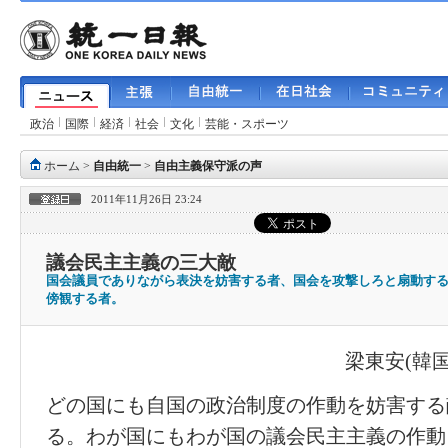
政治
国際
経済
社会
文化
芸能・スポーツ
ホーム
>
自由統一
>
自由主義保守派の声
2011年11月26日 23:24
議会民主主義の三大敵
国会議員でありながら表決を妨害する者、国会を攻撃しろと扇動す
傍観する者。
梁東安(韓
どの国にも自国の政治制度の作動を妨害する
る。わが国にもわが国の議会民主主義の作動