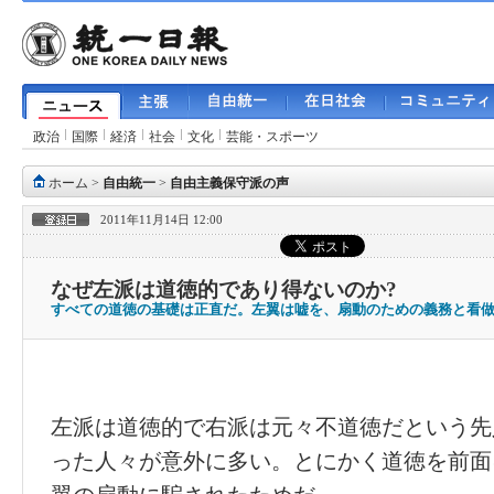
政治
国際
経済
社会
文化
芸能・スポーツ
ホーム
>
自由統一
>
自由主義保守派の声
2011年11月14日 12:00
なぜ左派は道徳的であり得ないのか?
すべての道徳の基礎は正直だ。左翼は嘘を、扇動のための義務と看
左派は道徳的で右派は元々不道徳だという先
った人々が意外に多い。とにかく道徳を前面