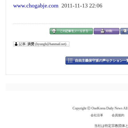
www.chogabje.com
2011-11-13 22:06
記事:
洪熒
(hyungh@hanmail.net)
自由主義保守派の声セクション一
Copyright ⓒ OneKorea Daily News All r
会社沿革
会員規約
当社は特定宗教団体