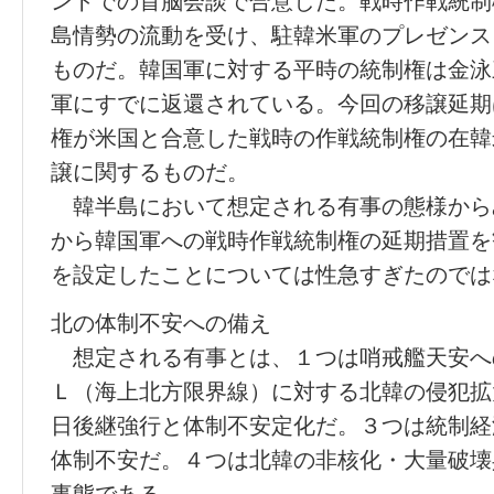
ントでの首脳会談で合意した。戦時作戦統制
島情勢の流動を受け、駐韓米軍のプレゼンス
ものだ。韓国軍に対する平時の統制権は金泳
軍にすでに返還されている。今回の移譲延期
権が米国と合意した戦時の作戦統制権の在韓
譲に関するものだ。
韓半島において想定される有事の態様から
から韓国軍への戦時作戦統制権の延期措置を
を設定したことについては性急すぎたのでは
北の体制不安への備え
想定される有事とは、１つは哨戒艦天安へ
Ｌ（海上北方限界線）に対する北韓の侵犯拡
日後継強行と体制不安定化だ。３つは統制経
体制不安だ。４つは北韓の非核化・大量破壊