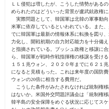
ＬＬ侵犯は増したが、こうした情勢があるの
められたのはどういった背景が盧武鉉政権に
実際問題として、韓国軍は北韓の軍事動向に
米軍に依存しているといわれている。また、少
でに韓国軍は最新の情報体系に転換を図り、
力化し、開戦初期の自力対応能力を十分備え
と指摘されている。ブッシュ政権と移譲に合
ら、韓国軍が戦時作戦指揮権の移譲を受ける
１５１兆ウォン、２０２０年までに６２１兆
になると見積もった。これは来年度の国防費
ウォンの20倍に相当する費用だ。
こうした条件がみたされなければ統制権移
はないか。米国外交問題評議会は「統制権移
韓半島の安全保障をめぐる状況に応じてスケ