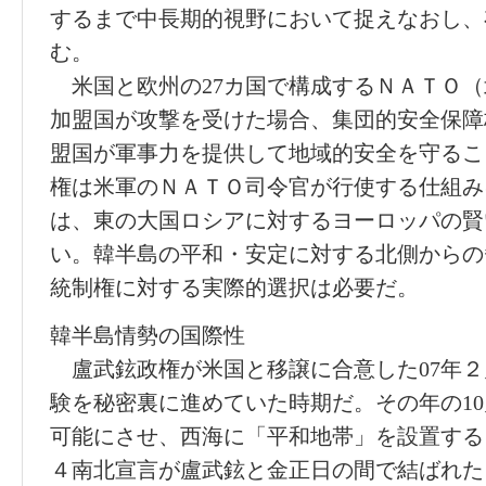
するまで中長期的視野において捉えなおし、
む。
米国と欧州の27カ国で構成するＮＡＴＯ（
加盟国が攻撃を受けた場合、集団的安全保障
盟国が軍事力を提供して地域的安全を守るこ
権は米軍のＮＡＴＯ司令官が行使する仕組み
は、東の大国ロシアに対するヨーロッパの賢
い。韓半島の平和・安定に対する北側からの
統制権に対する実際的選択は必要だ。
韓半島情勢の国際性
盧武鉉政権が米国と移譲に合意した07年２
験を秘密裏に進めていた時期だ。その年の1
可能にさせ、西海に「平和地帯」を設置する
４南北宣言が盧武鉉と金正日の間で結ばれた