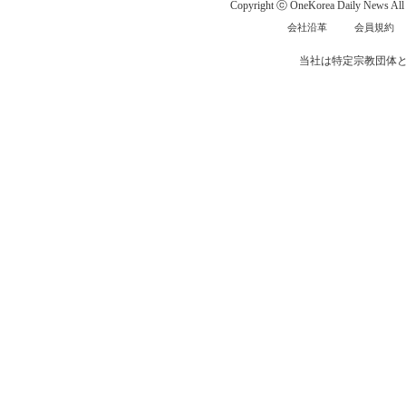
Copyright ⓒ OneKorea Daily News All r
会社沿革
会員規約
当社は特定宗教団体