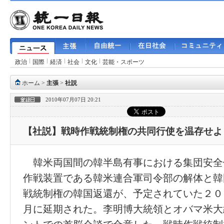
政治
国際
経済
社会
文化
芸能・スポーツ
ホーム
>
主張
>
社説
2010年07月07日 20:21
【社説】戦時作戦統制権の共同行使を温存せよ
韓米両国間の韓半島有事における集団安全
作戦装置である韓米連合軍司令部の解体と韓
戦統制権の韓国返還が、予定されていた２０１
月に延期された。李明博大統領とオバマ米大