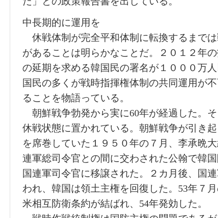
だ」との政策報告書を出している。
中長期的に運用を
休戦体制が完全平和体制に転換するまでは
があることは明らかなことだ。２０１２年の
の延期を求める韓国民の署名が１０００万人
国民の多くが戦時指揮権体制の共同運用が不
ることを物語っている。
朝鮮戦争勃発から実に60年が経過した。そ
休戦状態に置かれている。朝鮮戦争が引き起
を席巻していた１９５０年の７月、李承晩大
連軍総司令官との間に交わされた公翰で韓国
国連軍司令官に移譲された。２カ月後、国連
われ、韓国は領土主権を回復した。53年７
米相互防衛条約が結ばれ、54年発効した。