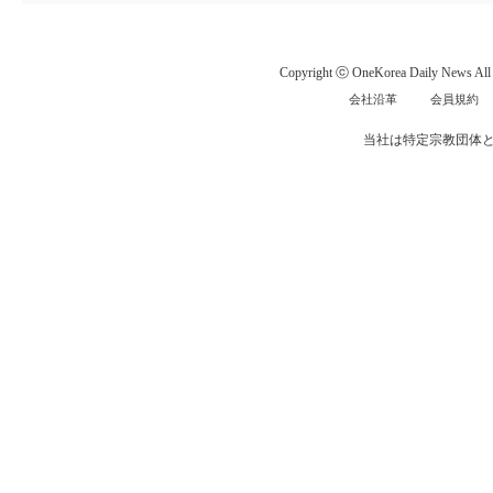
Copyright ⓒ OneKorea Daily News All r
会社沿革
会員規約
当社は特定宗教団体