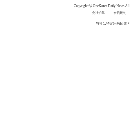
Copyright ⓒ OneKorea Daily News All r
会社沿革
会員規約
当社は特定宗教団体