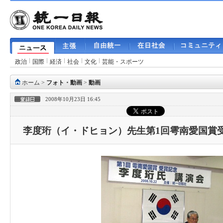
政治
国際
経済
社会
文化
芸能・スポーツ
ホーム
>
フォト・動画
>
動画
2008年10月23日 16:45
李度珩（イ・ドヒョン）先生第1回雩南愛国賞