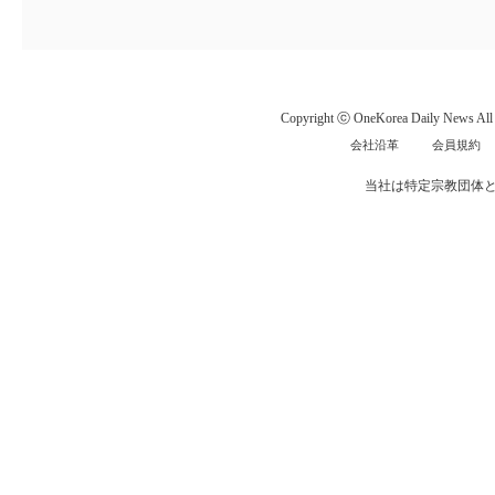
Copyright ⓒ OneKorea Daily News All r
会社沿革
会員規約
当社は特定宗教団体