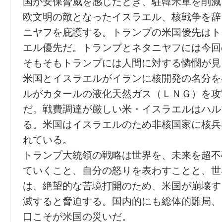
国が安保脅威を感じたとき、駐韓米軍を削減
欧文明の敵となったイスラエル、核戦争を辞
ニヤフを庇護する。トランプの米国優先はト
エル優先だ。トランプとネタニヤフには今回
そもそもトランプには人間に対する憐憫が見
米国とイスラエルがイランに核開発の名分を
ルがカタールの液化天然ガス（ＬＮＧ）を攻
だ。戦費調達が厳しい米・イスラエルはハル
る。米国はイスラエルのため非核国家に核兵
れている。
トランプ大統領の戦略は世界を、未来を超不
ていくこと、自分の怒りを表わすことと、世
は、絶望的な苦境打開のため、米国が崩壊す
滅すると脅迫する。国内的にも総体的難局、
口こそが米国の災いだ。