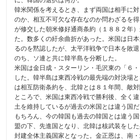
に、韓国の選択は何か。
韓米関係を考えるとき、まず両国は相手に対
のか、相互不可欠な存在なのか問わざるを得
が修交した朝米修好通商条約（１８８２年）
た。数多くの紆余曲折があった。米国は日本
るのを黙認したが、太平洋戦争で日本を敗退
のち、ソ連と共に韓半島を分断した。
米国は金日成・スターリン・毛沢東の「６・
した。韓半島は東西冷戦の最先端の対決場と
は相互防衛条約を、北韓とは８１年間、敵対
ところで、米国は東西冷戦で勝利後、全く違
土を維持しているが過去の米国とは違う国だ
もちろん、今の韓国も過去の韓国とは違う国
盟の下、先進国となり、北韓は核武装をした
封建全体主義国家となった。金正恩は、南・