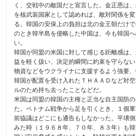
く、交戦中の敵国だと宣言した。金正恩は、
を核武装国家として認めれば、敵対関係を変
る。韓国の安保上の負担は北の金王朝だけで
のとき韓半島を侵略した中国は、今も韓国へ
い。
韓国が同盟の米国に対して感じる距離感は、
益を軽く扱い、決定的瞬間に約束を守らない
物資などをウクライナに支援するよう強要、
韓国が配置を受け入れたＴＨＡＡＤなど対空
ルのため持ち去ったことなどだ。
米国は同盟の韓国の主権と正当な自主国防の
た。ベトナム戦争から足を引くとき、１個軍
前協議はどこにも通告もしなかった。平壌側
みた時（１９６８年、７０年、８３年）も韓