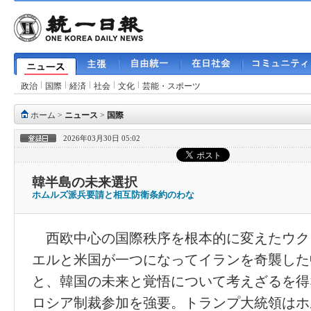
政治
国際
経済
社会
文化
芸能・スポーツ
ホーム
>
ニュース
>
国際
2026年03月30日 05:02
韓半島の未来選択
ホムルズ派兵要請と相互防衛条約のわな
西欧中心の国際秩序を根本的に変えたウク
エルと米国が一つになってイランを奇襲した
と、韓国の未来と覚悟について考えざるを得
ロシア制裁参加を強要。トランプ大統領はホ