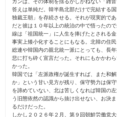
ガンは、その体制を揺るがしかねない「雑音
答えは単純だ。韓半島北部だけで完結する国
独裁王朝」を存続させる。それが現実的であ
だと彼は１０年以上の統治の中で悟ったので
線は「祖国統一」に人生を捧げたとされる金
事実上矮小化することにもなる。北韓の住民
総連や韓国内の親北統一派にとっても、長年
悲に打ち砕く宣言だった。それにもかかわら
かった。
韓国では「左派政権が誕生すれば、また和解
か」という甘い見方が残り、保守勢力は保守
を諦めていない、北は苦しくなれば韓国の左
う旧態依然の認識から抜け出せない、お決ま
るだけだった。
しかし２０２６年２月、第９回朝鮮労働党大