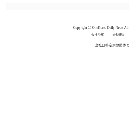
Copyright ⓒ OneKorea Daily News All r
会社沿革
会員規約
当社は特定宗教団体