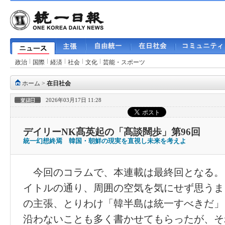
政治
国際
経済
社会
文化
芸能・スポーツ
ホーム
>
在日社会
2026年03月17日 11:28
デイリーNK髙英起の「髙談闊歩」第96回
統一幻想終焉 韓国・朝鮮の現実を直視し未来を考えよ
今回のコラムで、本連載は最終回となる。
イトルの通り、周囲の空気を気にせず思うま
の主張、とりわけ「韓半島は統一すべきだ」
沿わないことも多く書かせてもらったが、そ