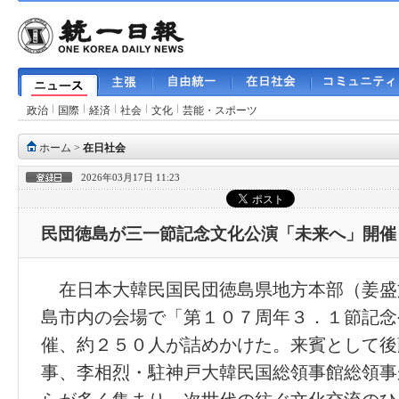
政治
国際
経済
社会
文化
芸能・スポーツ
ホーム
>
在日社会
2026年03月17日 11:23
民団徳島が三一節記念文化公演「未来へ」開催
在日本大韓民国民団徳島県地方本部（姜盛
島市内の会場で「第１０７周年３．１節記念
催、約２５０人が詰めかけた。来賓として後
事、李相烈・駐神戸大韓民国総領事館総領事