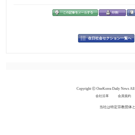
在日社会セクション一覧へ
Copyright ⓒ OneKorea Daily News All r
会社沿革
会員規約
当社は特定宗教団体