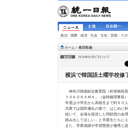
政治
国際
経済
社会
文化
芸能・スポ
ホーム
>
在日社会
2026年03月17日 11:17
横浜で韓国語土曜学校修
神奈川韓国綜合教育院（朴宣映院長
ＹＯＫＯＨＡＭＡ」（金時鐘理事長
年度は小学生から高校生まで約６０
式典では国民儀礼の後で、はじめに
続いて、会場を提供した同財団の金
踏み出してほしい」と卒業生たちに
また、学業成績や学習態度が優秀と