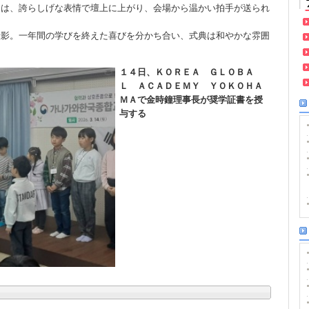
ちは、誇らしげな表情で壇上に上がり、会場から温かい拍手が送られ
撮影。一年間の学びを終えた喜びを分かち合い、式典は和やかな雰囲
１４日、ＫＯＲＥＡ ＧＬＯＢＡ
Ｌ ＡＣＡＤＥＭＹ ＹＯＫＯＨＡ
ＭＡで金時鐘理事長が奨学証書を授
与する