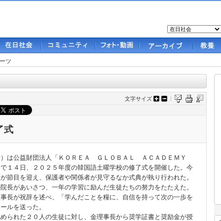
ーツ
文字サイズ
了式
）は公益財団法人「ＫＯＲＥＡ ＧＬＯＢＡＬ ＡＣＡＤＥＭＹ
）で１４日、２０２５年度の韓国語土曜学校の修了式を開催した。今
人が節目を迎え、保護者や関係者が見守るなか式典が執り行われた。
朴院長があいさつ、一年の学習に励んだ生徒たちの努力をたたえた。
理事長が祝辞を述べ、「学んだことを糧に、自信を持って次の一歩を
エールを送った。
認められた２０人の生徒に対し、金理事長から奨学証書と奨励金が授