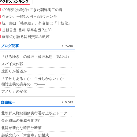
400年受け継がれてきた朝鮮陶工の魂
ウォン、一時100円＝898ウォン台
統一部は「核凍結」、外交部は「非核化」
신한금융, 올해 주주환원 2조80...
薩摩焼が語る韓日交流の軌跡
ブログ記事
「ひろゆき」の倫理（倫理私想 第10回）
スパイ大作戦
遠回りか近道か
「半分もある」か「半分しかない」か――
相対主義の詭弁の一つ――
アメリカの変化
自由統一
北朝鮮人権映画祭実行委が上映とトーク
金正恩氏の権威強化進む
北韓が新たな韓日分断策
趙成允氏へ「木蓮章」伝授式