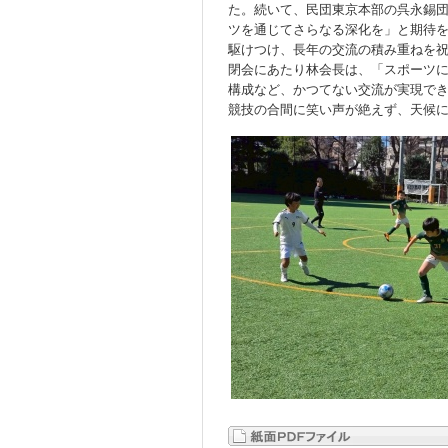
た。続いて、民団東京本部の呉永錫
ツを通じてさらなる深化を」と期待
駆けつけ、長年の交流の積み重ねを
閉会にあたり林会長は、「スポーツ
構成など、かつてない交流が実現で
競技の合間に笑い声が絶えず、天候