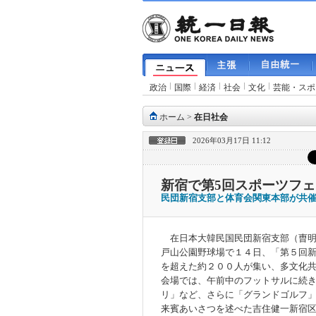
政治
国際
経済
社会
文化
芸能・スポ
ホーム
>
在日社会
2026年03月17日 11:12
新宿で第5回スポーツフェ
民団新宿支部と体育会関東本部が共
在日本大韓民国民団新宿支部（曺明
戸山公園野球場で１４日、「第５回
を超えた約２００人が集い、多文化
会場では、午前中のフットサルに続
リ」など、さらに「グランドゴルフ
来賓あいさつを述べた吉住健一新宿