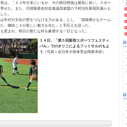
団長は、「４３年日本にいるが、今の韓日関係は最高に良い。スポー
を寄せた。また、日韓親善友好促進議員連盟の下村治生新宿区議らも
祝した。
には年代や文化の壁をつなげる力がある」とし、「国籍豊かなチーム
きた。継続こそが新しい魅力を生む」と手応えを語った。
にも恵まれ、韓日の新たな絆を象徴する一日となった。
１４日、「第５回新宿スポーツフェスティ
バル」でのオリニによるフットサルのもよ
う
（写真＝在日本大韓体育会関東本部）