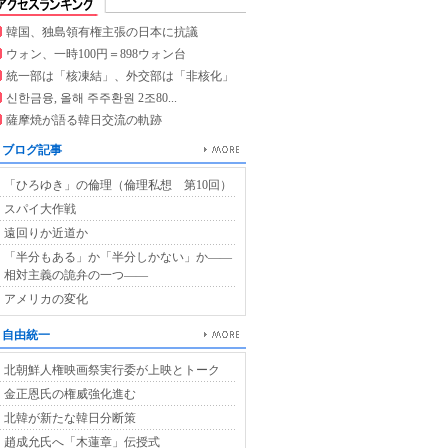
韓国、独島領有権主張の日本に抗議
ウォン、一時100円＝898ウォン台
統一部は「核凍結」、外交部は「非核化」
신한금융, 올해 주주환원 2조80...
薩摩焼が語る韓日交流の軌跡
ブログ記事
「ひろゆき」の倫理（倫理私想 第10回）
スパイ大作戦
遠回りか近道か
「半分もある」か「半分しかない」か――
相対主義の詭弁の一つ――
アメリカの変化
自由統一
北朝鮮人権映画祭実行委が上映とトーク
金正恩氏の権威強化進む
北韓が新たな韓日分断策
趙成允氏へ「木蓮章」伝授式